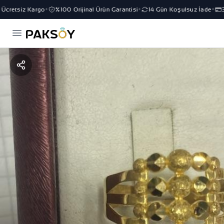
cretsiz Kargo
%100 Orijinal Ürün Garantisi
14 Gün Koşulsuz İade
3 
✦
✦
✦