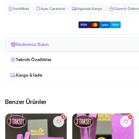
Sertifikalı
Ayar Garantisi
Sigortalı Kargo
Güvenli Ödem
VISA
TROY
AMEX
Bedeninizi Bulun
Teknik Özellikler
Kargo & İade
Benzer Ürünler
3
3