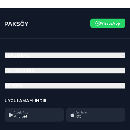
WhatsApp
KURUMSAL
KATEGORILER
İLETIŞIM
UYGULAMAYI İNDIR
Google Play
App Store
Android
iOS