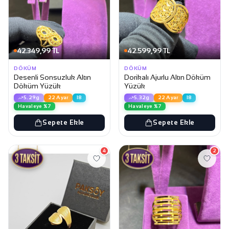
42.349,99 TL
42.599,99 TL
DÖKÜM
DÖKÜM
Desenli Sonsuzluk Altın
Dorikalı Ajurlu Altın Döküm
Döküm Yüzük
Yüzük
5.29g
22 Ayar
18
5.32g
22 Ayar
18
Havaleye %7
Havaleye %7
Sepete Ekle
Sepete Ekle
4
2