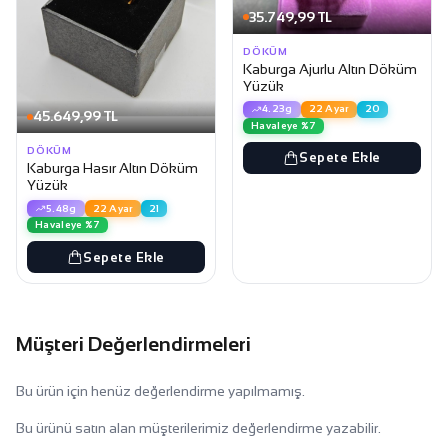
35.749,99 TL
DÖKÜM
Kaburga Ajurlu Altın Döküm
Yüzük
4.23g
22 Ayar
20
45.649,99 TL
Havaleye %7
DÖKÜM
Sepete Ekle
Kaburga Hasır Altın Döküm
Yüzük
5.48g
22 Ayar
21
Havaleye %7
Sepete Ekle
Müşteri Değerlendirmeleri
Bu ürün için henüz değerlendirme yapılmamış.
Bu ürünü satın alan müşterilerimiz değerlendirme yazabilir.