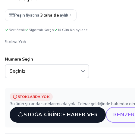
Peşin fiyatına
3 taksitle
aylık
Sertifikalı
Sigortalı Kargo
14 Gün Kolay İade
Stokta Yok
Numara Seçin
STOKLARDA YOK
Bu ürün şu anda stoklarımızda yok. Tekrar geldiğinde haberdar olm
STOĞA GİRİNCE HABER VER
BENZER