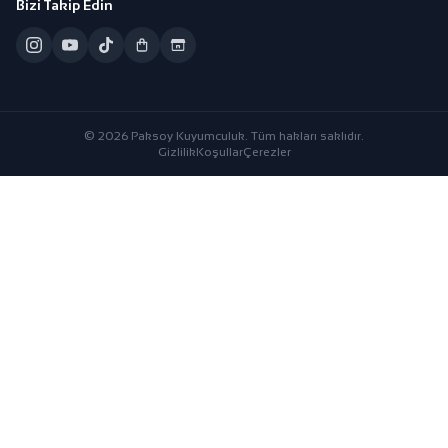
Bizi Takip Edin
© 2026 Paksoy Kuyumculuk. Tüm hakları saklıdır.
Gizlilik
Koşullar
Çerezler