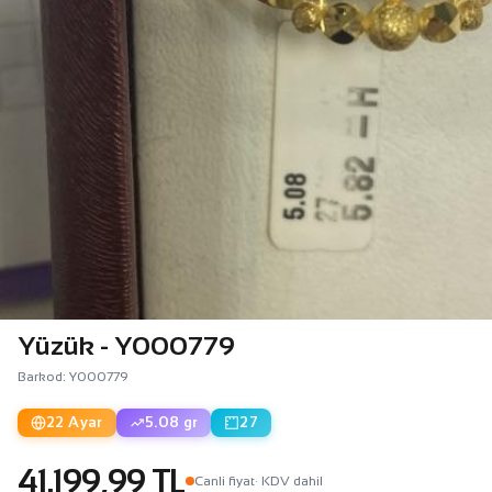
Yüzük - Y000779
Barkod: Y000779
22 Ayar
5.08 gr
27
41.199,99 TL
Canli fiyat
· KDV dahil