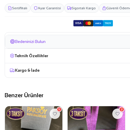
Sertifikalı
Ayar Garantisi
Sigortalı Kargo
Güvenli Ödem
VISA
TROY
AMEX
Bedeninizi Bulun
Teknik Özellikler
Kargo & İade
Benzer Ürünler
5
2