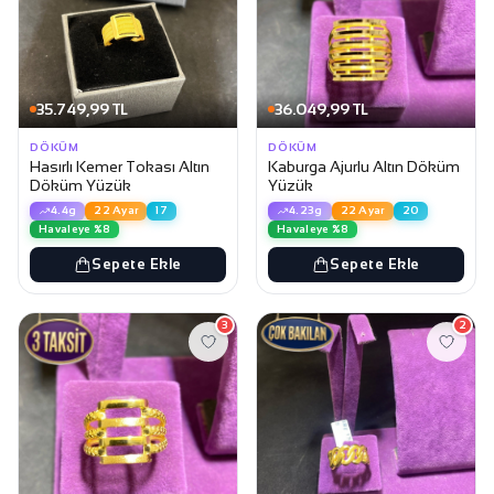
35.749,99 TL
36.049,99 TL
DÖKÜM
DÖKÜM
Hasırlı Kemer Tokası Altın
Kaburga Ajurlu Altın Döküm
Döküm Yüzük
Yüzük
4.4g
22 Ayar
17
4.23g
22 Ayar
20
Havaleye %8
Havaleye %8
Sepete Ekle
Sepete Ekle
3
2