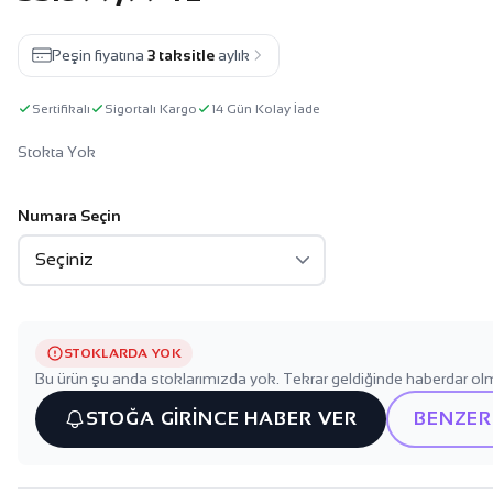
Peşin fiyatına
3 taksitle
aylık
Sertifikalı
Sigortalı Kargo
14 Gün Kolay İade
Stokta Yok
Numara Seçin
STOKLARDA YOK
Bu ürün şu anda stoklarımızda yok. Tekrar geldiğinde haberdar olm
STOĞA GİRİNCE HABER VER
BENZER