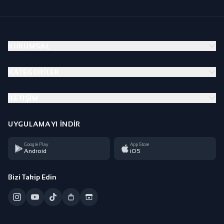
KURUMSAL
KATEGORILER
İLETIŞIM
UYGULAMAYI İNDIR
Google Play
App Store
Android
iOS
Bizi Takip Edin