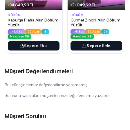
34.849,99 TL
31.049,99 TL
DÖKÜM
DÖKÜM
Kaburga Plaka Altın Döküm
Gurmet Zincirli Altın Döküm
Yüzük
Yüzük
4.06g
22 Ayar
18
3.5g
22 Ayar
21
Havaleye %8
Havaleye %8
Sepete Ekle
Sepete Ekle
Müşteri Değerlendirmeleri
Bu ürün için henüz değerlendirme yapılmamış.
Bu ürünü satın alan müşterilerimiz değerlendirme yazabilir.
Müşteri Soruları