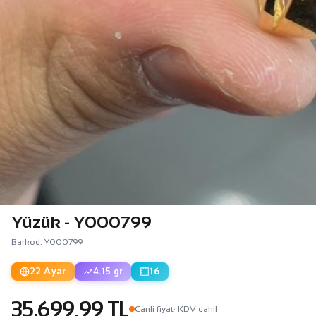
Yüzük - Y000799
Barkod: Y000799
22 Ayar
4.15 gr
16
35.699,99 TL
Canli fiyat
· KDV dahil