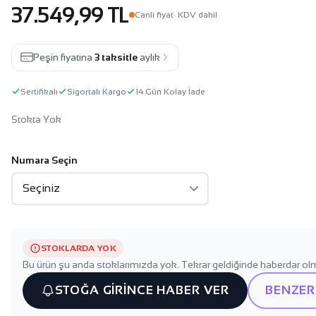
37.549,99 TL
Canli fiyat
· KDV dahil
Peşin fiyatına
3 taksitle
aylık
Sertifikalı
Sigortalı Kargo
14 Gün Kolay İade
Stokta Yok
Numara Seçin
STOKLARDA YOK
Bu ürün şu anda stoklarımızda yok. Tekrar geldiğinde haberdar olm
STOĞA GİRİNCE HABER VER
BENZER