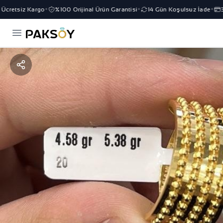
cretsiz Kargo
%100 Orijinal Ürün Garantisi
14 Gün Koşulsuz İade
3 T
✦
✦
✦