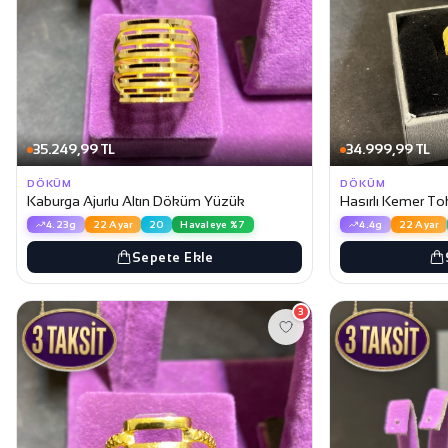
35.249,99 TL
34.999,99 TL
DÖKÜM
DÖKÜM
Kaburga Ajurlu Altın Döküm Yüzük
Hasırlı Kemer T
4.23g
22 Ayar
20
Havaleye %7
4.4g
22 Ayar
Sepete Ekle
3