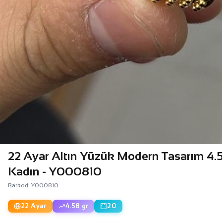
22 Ayar Altın Yüzük Modern Tasarım 4
Kadın - Y000810
Barkod: Y000810
22 Ayar
4.58 gr
20