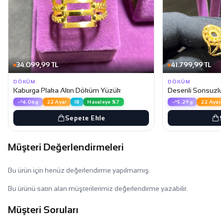
34.099,99 TL
41.799,99 TL
DÖKÜM
DÖKÜM
Kaburga Plaka Altın Döküm Yüzük
Desenli Sonsuzl
4.06g
22 Ayar
18
Havaleye %7
5.29g
22 Ayar
Sepete Ekle
Müşteri Değerlendirmeleri
Bu ürün için henüz değerlendirme yapılmamış.
Bu ürünü satın alan müşterilerimiz değerlendirme yazabilir.
Müşteri Soruları