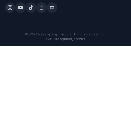
© 2026 Paksoy Kuyumculuk. Tüm hakları saklıdır.
Gizlilik
Koşullar
Çerezler