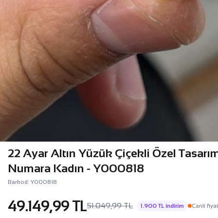
22 Ayar Altın Yüzük Çiçekli Özel Tasarı
Numara Kadın - Y000818
Barkod: Y000818
49.149,99 TL
51.049,99 TL
1.900 TL indirim
Canli fiya