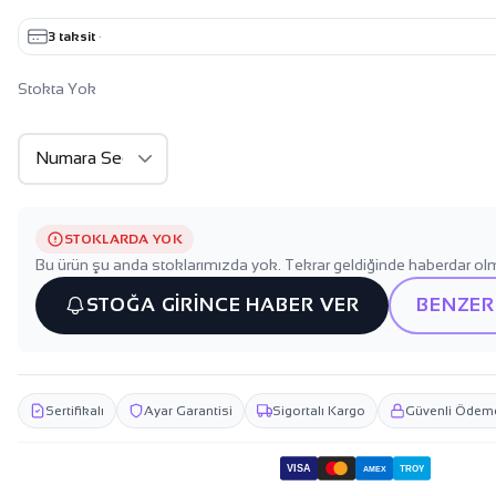
3 taksit
·
Stokta Yok
STOKLARDA YOK
Bu ürün şu anda stoklarımızda yok. Tekrar geldiğinde haberdar olm
STOĞA GİRİNCE HABER VER
BENZER
Sertifikalı
Ayar Garantisi
Sigortalı Kargo
Güvenli Ödem
VISA
TROY
AMEX