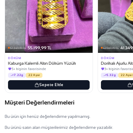
55.199,99 TL
41.349
57.349,99 TL
42.949,99 TL
DÖKÜM
DÖKÜM
Kaburga Kalemli Altın Döküm Yüzük
Dorikalı Ajurlu 
5+ kişinin favorisinde
3+ kişinin favoris
7.22g
22 Ayar
5.32g
22 Ayar
Sepete Ekle
Müşteri Değerlendirmeleri
Bu ürün için henüz değerlendirme yapılmamış.
Bu ürünü satın alan müşterilerimiz değerlendirme yazabilir.