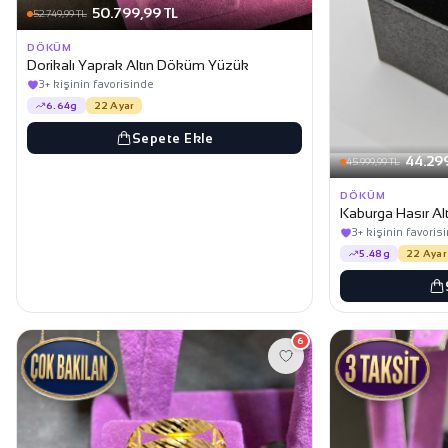
50.799,99 TL
52.749,99 TL
DÖKÜM
Dorikalı Yaprak Altın Döküm Yüzük
3+ kişinin favorisinde
6.64g
22 Ayar
Sepete Ekle
44.299
45.999,99 TL
DÖKÜM
Kaburga Hasır A
3+ kişinin favoris
5.48g
22 Ayar
6