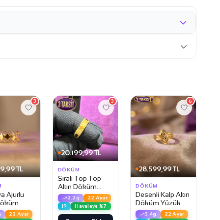
3
3
6
20.199,99 TL
9,99 TL
28.599,99 TL
DÖKÜM
Sıralı Top Top
Altın Döküm
M
DÖKÜM
a Ajurlu
Desenli Kalp Altın
Yüzük
2.2g
22 Ayar
 Döküm
Döküm Yüzük
19
Havaleye %7
g
22 Ayar
3.4g
22 Ayar