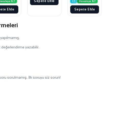
Sepete Ekle
avaleye %7
17
Havaleye %7
ete Ekle
Sepete Ekle
rmeleri
 yapılmamış.
 değerlendirme yazabilir.
oru sorulmamış. İlk soruyu siz sorun!