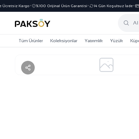
Ücretsiz Kargo
%100 Orijinal Ürün Garantisi
14 Gün Koşulsuz İade
3 
✦
✦
✦
Tüm Ürünler
Koleksiyonlar
Yatırımlık
Yüzük
Küp