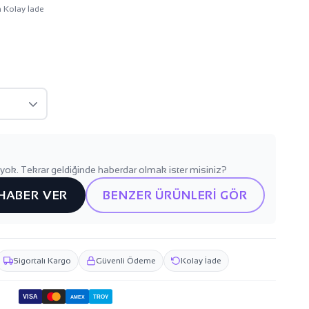
n Kolay İade
yok. Tekrar geldiğinde haberdar olmak ister misiniz?
 HABER VER
BENZER ÜRÜNLERİ GÖR
Sigortalı Kargo
Güvenli Ödeme
Kolay İade
VISA
TROY
AMEX