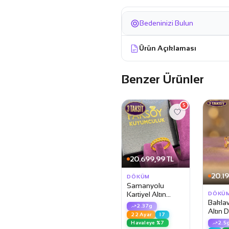
Bedeninizi Bulun
Ürün Açıklaması
Benzer Ürünler
5
20.699,99 TL
20.19
DÖKÜM
Samanyolu
Kartiyel Altın
DÖKÜ
Baklav
Döküm Yüzük
2.37g
Altın
22 Ayar
17
Yüzük
Havaleye %7
2.5