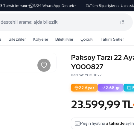
Taksit İmkanı
7/24 WhatsApp Destek
Tüm Siparişlerde Ücretsiz 
✦
✦
e
Bilezikler
Kolyeler
Bileklikler
Çocuk
Takım Setler
Paksoy Tarzı 22 Ay
Y000827
Barkod: Y000827
22 Ayar
2.68 gr
1
23.599,99 TL
Peşin fiyatına
3 taksitle
aylı