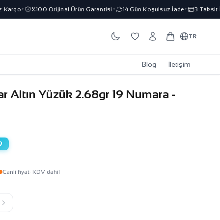
Kargo
%100 Orijinal Ürün Garantisi
14 Gün Koşulsuz İade
3 Taksit İm
✦
✦
✦
TR
Blog
İletişim
ar Altın Yüzük 2.68gr 19 Numara -
9
Canli fiyat
· KDV dahil
k