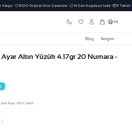
argo
%100 Orijinal Ürün Garantisi
14 Gün Koşulsuz İade
3 Taksit İm
✦
✦
✦
TR
Blog
İletişim
 Ayar Altın Yüzük 4.17gr 20 Numara -
0
Canli fiyat
· KDV dahil
k