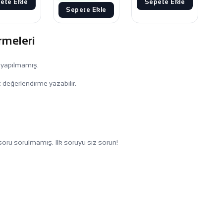
ete Ekle
Sepete Ekle
Sepete Ekle
rmeleri
 yapılmamış.
 değerlendirme yazabilir.
oru sorulmamış. İlk soruyu siz sorun!