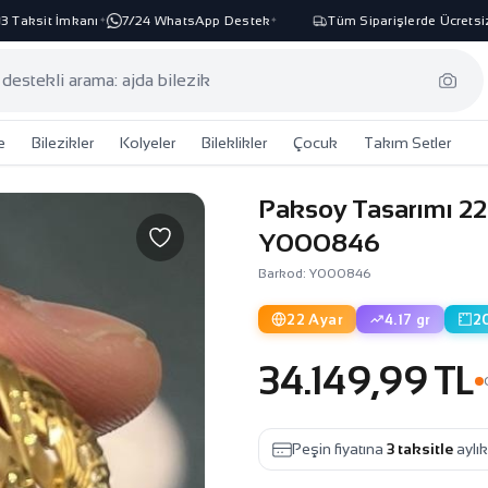
Taksit İmkanı
7/24 WhatsApp Destek
Tüm Siparişlerde Ücretsiz K
✦
✦
e
Bilezikler
Kolyeler
Bileklikler
Çocuk
Takım Setler
Paksoy Tasarımı 22
Y000846
Barkod: Y000846
22 Ayar
4.17 gr
2
34.149,99 TL
Peşin fiyatına
3 taksitle
aylı