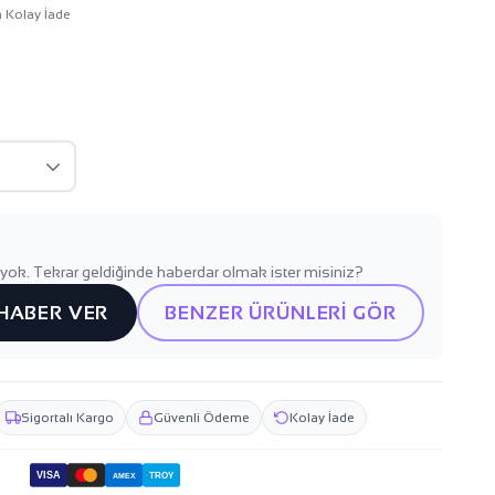
n Kolay İade
yok. Tekrar geldiğinde haberdar olmak ister misiniz?
 HABER VER
BENZER ÜRÜNLERİ GÖR
Sigortalı Kargo
Güvenli Ödeme
Kolay İade
VISA
TROY
AMEX