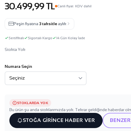
30.499,99 TL
Canli fiyat
· KDV dahil
Peşin fiyatına
3 taksitle
aylık
Sertifikalı
Sigortalı Kargo
14 Gün Kolay İade
Stokta Yok
Numara Seçin
STOKLARDA YOK
Bu ürün şu anda stoklarımızda yok. Tekrar geldiğinde haberdar olm
STOĞA GİRİNCE HABER VER
BENZER