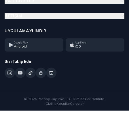
KATEGORILER
İLETIŞIM
UYGULAMAYI İNDIR
Google Play
App Store
Android
iOS
Bizi Takip Edin
© 2026 Paksoy Kuyumculuk. Tüm hakları saklıdır.
Gizlilik
Koşullar
Çerezler