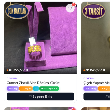
2
30.299,99 TL
28.849,99 TL
DÖKÜM
DÖKÜM
Gurmet Zincirli Altın Döküm Yüzük
Çiçek Yaprak Al
3.5g
22 Ayar
21
Havaleye %7
3.46g
22 Ayar
Sepete Ekle
2