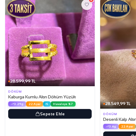
28.599,99 TL
DÖKÜM
Kaburga Kumlu Altın Döküm Yüzük
28.549,99 TL
3.29g
22 Ayar
15
Havaleye %7
Sepete Ekle
DÖKÜM
Desenli Kalp Al
3.4g
22 Ayar