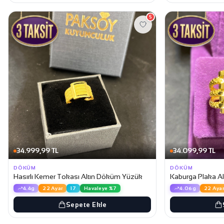
5
34.999,99 TL
34.099,99 TL
DÖKÜM
DÖKÜM
Hasırlı Kemer Tokası Altın Döküm Yüzük
Kaburga Plaka A
4.4g
22 Ayar
17
Havaleye %7
4.06g
22 Ayar
Sepete Ekle