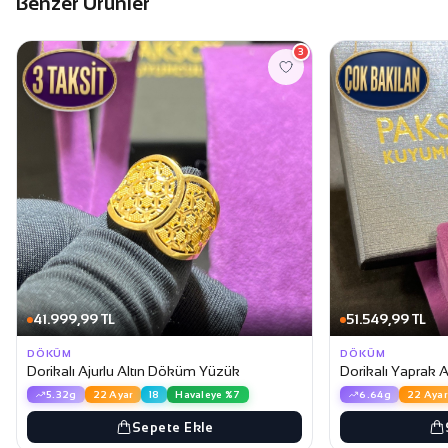
Benzer Ürünler
3
41.999,99 TL
51.549,99 TL
DÖKÜM
DÖKÜM
Dorikalı Ajurlu Altın Döküm Yüzük
Dorikalı Yaprak 
5.32g
22 Ayar
18
Havaleye %7
6.64g
22 Ayar
Sepete Ekle