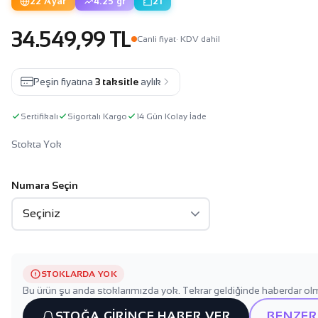
22 Ayar
4.25 gr
21
34.549,99 TL
Canli fiyat
· KDV dahil
Peşin fiyatına
3 taksitle
aylık
Sertifikalı
Sigortalı Kargo
14 Gün Kolay İade
Stokta Yok
Numara Seçin
STOKLARDA YOK
Bu ürün şu anda stoklarımızda yok. Tekrar geldiğinde haberdar olm
STOĞA GİRİNCE HABER VER
BENZER