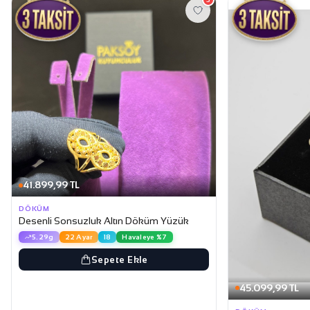
41.899,99 TL
DÖKÜM
Desenli Sonsuzluk Altın Döküm Yüzük
5.29g
22 Ayar
18
Havaleye %7
Sepete Ekle
45.099,99 TL