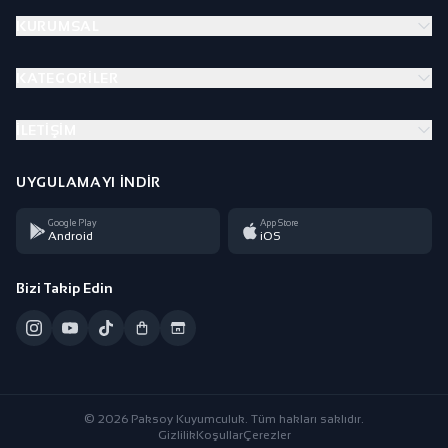
KURUMSAL
KATEGORILER
İLETIŞIM
UYGULAMAYI İNDIR
Google Play
App Store
Android
iOS
Bizi Takip Edin
© 2026 Paksoy Kuyumculuk. Tüm hakları saklıdır.
Gizlilik
Koşullar
Çerezler