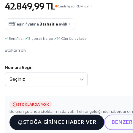
42.849,99 TL
Canli fiyat
· KDV dahil
Peşin fiyatına
3 taksitle
aylık
Sertifikalı
Sigortalı Kargo
14 Gün Kolay İade
Stokta Yok
Numara Seçin
STOKLARDA YOK
Bu ürün şu anda stoklarımızda yok. Tekrar geldiğinde haberdar olm
STOĞA GİRİNCE HABER VER
BENZER