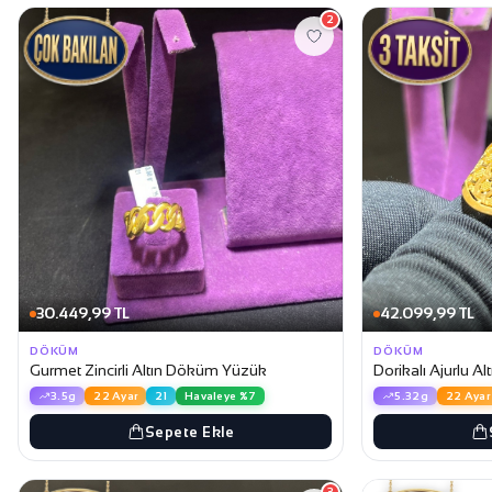
2
30.449,99 TL
42.099,99 TL
DÖKÜM
DÖKÜM
Gurmet Zincirli Altın Döküm Yüzük
Dorikalı Ajurlu 
3.5g
22 Ayar
21
Havaleye %7
5.32g
22 Ayar
Sepete Ekle
3