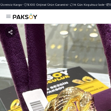
cretsiz Kargo
%100 Orijinal Ürün Garantisi
14 Gün Koşulsuz İade
3 T
✦
✦
✦