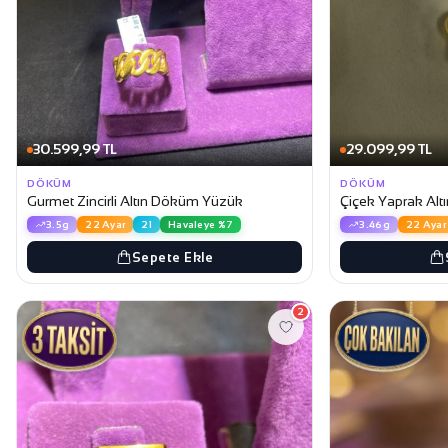
30.599,99 TL
29.099,99 TL
DÖKÜM
DÖKÜM
Gurmet Zincirli Altın Döküm Yüzük
Çiçek Yaprak Al
3.5g
22 Ayar
21
Havaleye %7
3.46g
22 Ayar
Sepete Ekle
2