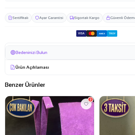
Sertifikalı
Ayar Garantisi
Sigortalı Kargo
Güvenli Ödem
VISA
TROY
AMEX
Bedeninizi Bulun
Ürün Açıklaması
Benzer Ürünler
2