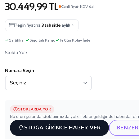
30.449,99 TL
Canli fiyat
· KDV dahil
Peşin fiyatına
3 taksitle
aylık
Sertifikalı
Sigortalı Kargo
14 Gün Kolay İade
Stokta Yok
Numara Seçin
STOKLARDA YOK
Bu ürün şu anda stoklarımızda yok. Tekrar geldiğinde haberdar olm
STOĞA GİRİNCE HABER VER
BENZER