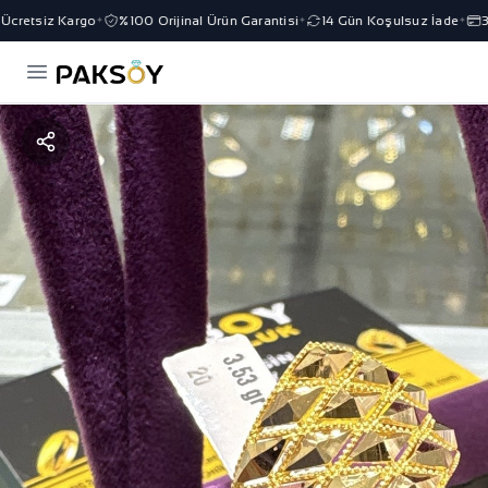
retsiz Kargo
%100 Orijinal Ürün Garantisi
14 Gün Koşulsuz İade
3 T
✦
✦
✦