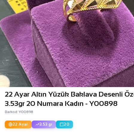
22 Ayar Altın Yüzük Baklava Desenli Öz
3.53gr 20 Numara Kadın - Y00898
Barkod: Y00898
22 Ayar
3.53 gr
20