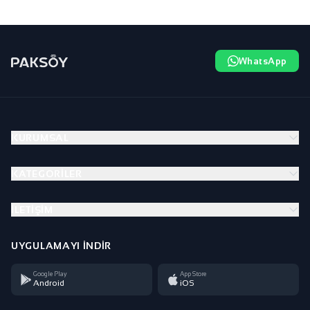
WhatsApp
KURUMSAL
KATEGORILER
İLETIŞIM
UYGULAMAYI İNDIR
Google Play
App Store
Android
iOS