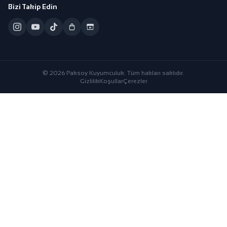
Bizi Takip Edin
© 2026 Paksoy Kuyumculuk. Tüm hakları saklıdır.
Gizlilik
Koşullar
Çerezler