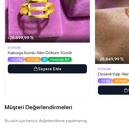
28.899,99 TL
DÖKÜM
Kaburga Kumlu Altın Döküm Yüzük
28.849,99 TL
3.29g
22 Ayar
15
Havaleye %7
Sepete Ekle
DÖKÜM
Desenli Kalp Al
3.4g
22 Ayar
Müşteri Değerlendirmeleri
Bu ürün için henüz değerlendirme yapılmamış.