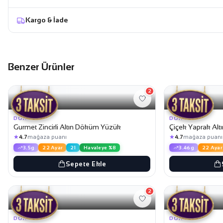
Kargo & İade
Benzer Ürünler
2
31.099,99 TL
29.599,99 TL
DÖKÜM
DÖKÜM
Gurmet Zincirli Altın Döküm Yüzük
Çiçek Yaprak Al
★
★
4.7
mağaza puanı
4.7
mağaza puanı
3.5g
22 Ayar
21
Havaleye %8
3.46g
22 Ayar
Sepete Ekle
2
29.349,99 TL
29.249,99 TL
DÖKÜM
DÖKÜM