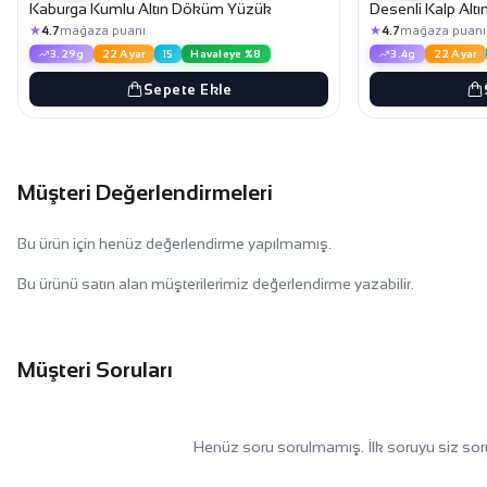
Kaburga Kumlu Altın Döküm Yüzük
Desenli Kalp Al
★
★
4.7
mağaza puanı
4.7
mağaza puanı
3.29g
22 Ayar
15
Havaleye %8
3.4g
22 Ayar
Sepete Ekle
Müşteri Değerlendirmeleri
Bu ürün için henüz değerlendirme yapılmamış.
Bu ürünü satın alan müşterilerimiz değerlendirme yazabilir.
Müşteri Soruları
Henüz soru sorulmamış. İlk soruyu siz sor