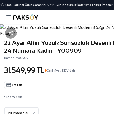
%100 Orijinal Ürün Garantisi
14 Gün Koşulsuz İade
3 Taksit İmkanı
✦
✦
✦
22 Ayar Altın Yüzük Sonsuzluk Desenli
24 Numara Kadın - Y00909
Barkod: Y00909
31.549,99 TL
Canli fiyat
· KDV dahil
3 taksit
·
Stokta Yok