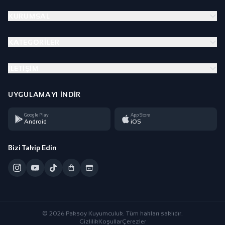
KURUMSAL
KATEGORILER
İLETIŞIM
UYGULAMAYI İNDIR
Google Play
App Store
Android
iOS
Bizi Takip Edin
© 2026 Paksoy Kuyumculuk. Tüm hakları saklıdır.
Gizlilik
Koşullar
Çerezler