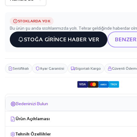
STOKLARDA YOK
Bu ürün şu anda stoklarımızda yok. Tekrar geldiğinde haberdar olm
STOĞA GİRİNCE HABER VER
BENZER
Sertifikalı
Ayar Garantisi
Sigortalı Kargo
Güvenli Ödem
VISA
TROY
AMEX
Bedeninizi Bulun
Ürün Açıklaması
Teknik Özellikler