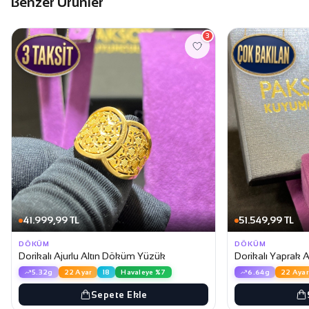
Benzer Ürünler
3
41.999,99 TL
51.549,99 TL
DÖKÜM
DÖKÜM
Dorikalı Ajurlu Altın Döküm Yüzük
Dorikalı Yaprak 
5.32g
22 Ayar
18
Havaleye %7
6.64g
22 Ayar
Sepete Ekle