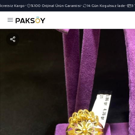
etsiz Kargo
%100 Orijinal Ürün Garantisi
14 Gün Koşulsuz İade
3 Ta
✦
✦
✦