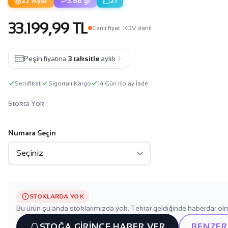
22 Ayar
3.86 gr
21
33.199,99 TL
Canli fiyat
· KDV dahil
Peşin fiyatına
3 taksitle
aylık
Sertifikalı
Sigortalı Kargo
14 Gün Kolay İade
Stokta Yok
Numara Seçin
STOKLARDA YOK
Bu ürün şu anda stoklarımızda yok. Tekrar geldiğinde haberdar olm
STOĞA GİRİNCE HABER VER
BENZER