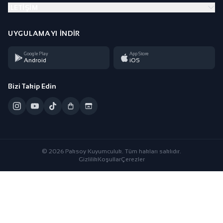
İLETIŞIM
UYGULAMAYI İNDIR
Google Play
App Store
Android
iOS
Bizi Takip Edin
© 2026 Paksoy Kuyumculuk. Tüm hakları saklıdır.
Gizlilik
Koşullar
Çerezler