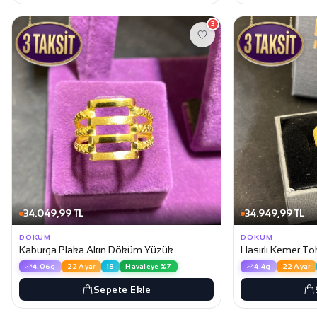
3
34.049,99 TL
34.949,99 TL
DÖKÜM
DÖKÜM
Kaburga Plaka Altın Döküm Yüzük
Hasırlı Kemer T
4.06g
22 Ayar
18
Havaleye %7
4.4g
22 Ayar
Sepete Ekle