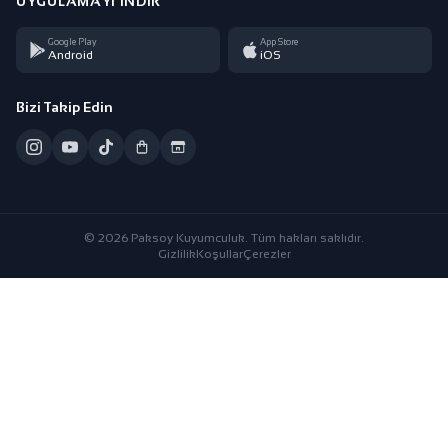
UYGULAMAYI İNDIR
Google Play
App Store
Android
iOS
Bizi Takip Edin
© 2026 Paksoy Kuyumculuk. Tüm hakları saklıdır.
Gizlilik
Koşullar
Çerezler