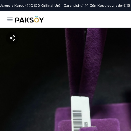
retsiz Kargo
%100 Orijinal Ürün Garantisi
14 Gün Koşulsuz İade
3 Ta
✦
✦
✦