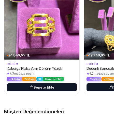
34.849,99 TL
42.749,99 TL
DÖKÜM
DÖKÜM
Kaburga Plaka Altın Döküm Yüzük
Desenli Sonsuzl
★
★
4.7
mağaza puanı
4.7
mağaza puanı
4.06g
22 Ayar
18
Havaleye %8
5.29g
22 Ayar
Sepete Ekle
Müşteri Değerlendirmeleri