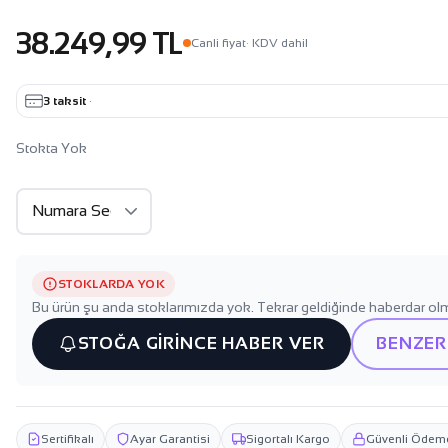
38.249,99 TL
Canli fiyat
· KDV dahil
3 taksit
·
Stokta Yok
STOKLARDA YOK
Bu ürün şu anda stoklarımızda yok. Tekrar geldiğinde haberdar olm
STOĞA GİRİNCE HABER VER
BENZER
Sertifikalı
Ayar Garantisi
Sigortalı Kargo
Güvenli Ödem