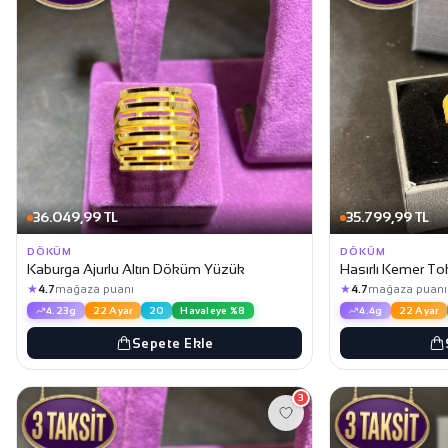
36.049,99 TL
35.799,99 TL
DÖKÜM
DÖKÜM
Kaburga Ajurlu Altın Döküm Yüzük
Hasırlı Kemer T
★
★
4.7
mağaza puanı
4.7
mağaza puanı
4.23g
22 Ayar
20
Havaleye %8
4.4g
22 Ayar
Sepete Ekle
3