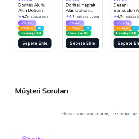
Dorikalı Ajurlu
Dorikalı Yaprak
Desenli
Altın Döküm
Altın Döküm
Sonsuzluk Al
Yüzük
Yüzük
Döküm Yüz
★
★
★
4.7
mağaza puanı
4.7
mağaza puanı
4.7
mağaza p
5.32g
6.64g
5.29g
22 Ayar
18
22 Ayar
19
22 Ayar
18
Havaleye %8
Havaleye %8
Havaleye %8
Sepete Ekle
Sepete Ekle
Sepete Ek
Müşteri Soruları
Henüz soru sorulmamış. İlk soruyu siz 
Soru Sor