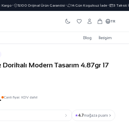
argo
%100 Orijinal Ürün Garantisi
14 Gün Koşulsuz İade
3 Taksit İmk
✦
✦
✦
TR
Blog
İletişim
k Dorikalı Modern Tasarım 4.87gr 17
L
Canli fiyat
· KDV dahil
★
4.7
mağaza puanı