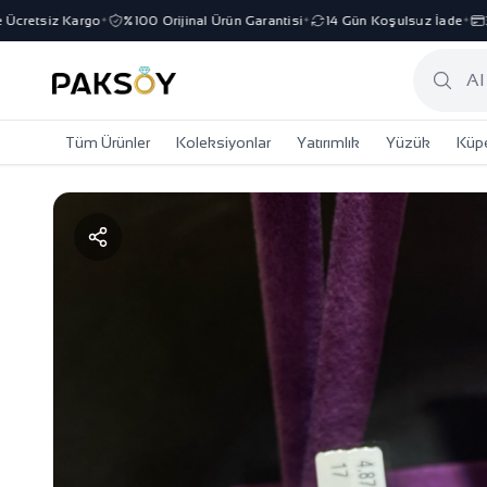
retsiz Kargo
%100 Orijinal Ürün Garantisi
14 Gün Koşulsuz İade
3 T
✦
✦
✦
Tüm Ürünler
Koleksiyonlar
Yatırımlık
Yüzük
Küp