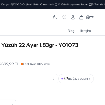
rgo
%100 Orijinal Ürün Garantisi
14 Gün Koşulsuz İade
3 Taksit İmka
✦
✦
✦
TR
Blog
İletişim
Yüzük 22 Ayar 1.83gr - Y01073
5.899,99 TL
Canli fiyat
· KDV dahil
★
4,7
mağaza puanı