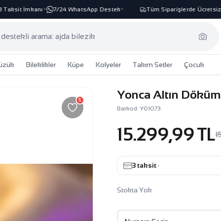
ksit İmkanı
7/24 WhatsApp Destek
Tüm Siparişlerde Ücretsiz Ka
✦
✦
üzük
Bileklikler
Küpe
Kolyeler
Takım Setler
Çocuk
Yonca Altın Döküm 
5
Barkod: Y01073
15.299,99 TL
1
3 taksit
·
Stokta Yok