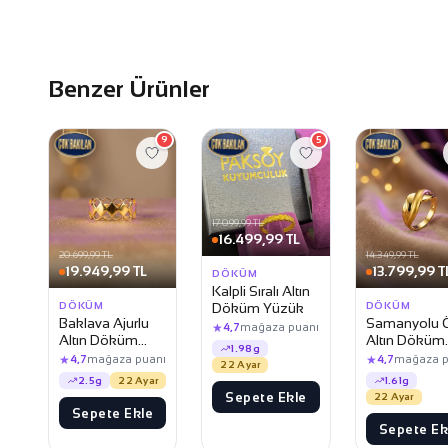
Benzer Ürünler
9
5
17.099,99 TL
16.499,99 TL
20.699,99 TL
14.349,99 TL
19.949,99 TL
13.799,99 T
DÖKÜM
Kalpli Sıralı Altın
DÖKÜM
DÖKÜM
Döküm Yüzük
Baklava Ajurlu
Samanyolu 
★
4,7
mağaza puanı
Altın Döküm
Altın Döküm
1.98g
Yüzük
Yüzük
★
★
4,7
mağaza puanı
4,7
mağaza p
22 Ayar
2.5g
22 Ayar
1.61g
Sepete Ekle
22 Ayar
Sepete Ekle
Sepete Ek