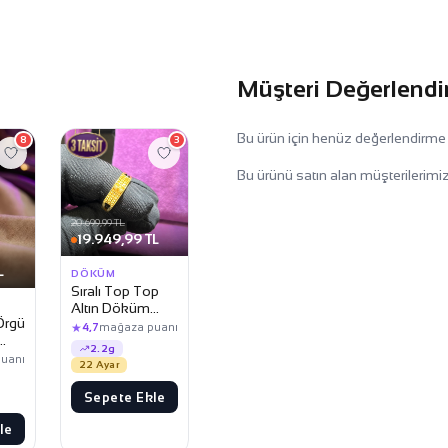
Müşteri Değerlendi
Bu ürün için henüz değerlendirme
8
3
Bu ürünü satın alan müşterilerimiz
20.699,99 TL
19.949,99 TL
L
DÖKÜM
Sıralı Top Top
Altın Döküm
Örgü
Yüzük
★
4,7
mağaza puanı
2.2g
uanı
22 Ayar
Sepete Ekle
le