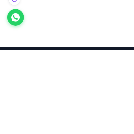
Takınca Stil, Saklayınca Değer
KURUMSAL
KATEGORI
Hakkımızda
Yatırımlık
Yüzük
Altın Fiyatları
Küpe
Kahramanmaraş Altın Fiyatları