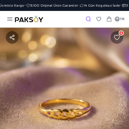
retsiz Kargo
%100 Orijinal Ürün Garantisi
14 Gün Koşulsuz İade
3 T
✦
✦
✦
TR
4