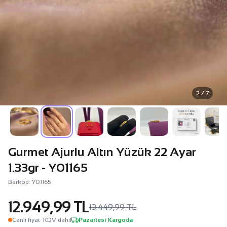
2 / 7
Gurmet Ajurlu Altın Yüzük 22 Ayar
1.33gr - Y01165
Barkod: Y01165
12.949,99 TL
13.449,99 TL
Canli fiyat
· KDV dahil
Pazartesi Kargoda