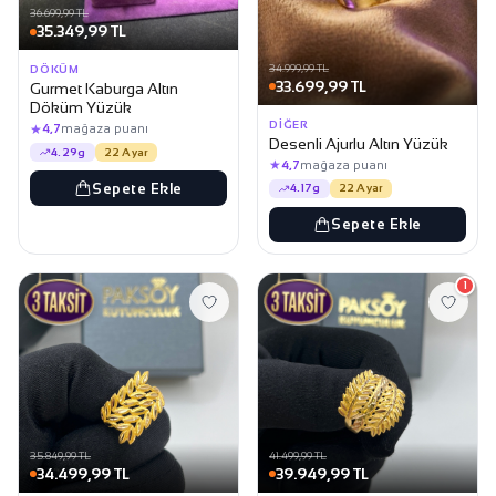
36.699,99 TL
35.349,99 TL
34.999,99 TL
DÖKÜM
33.699,99 TL
Gurmet Kaburga Altın
Döküm Yüzük
DIĞER
★
4,7
mağaza puanı
Desenli Ajurlu Altın Yüzük
4.29g
22 Ayar
★
4,7
mağaza puanı
Sepete Ekle
4.17g
22 Ayar
Sepete Ekle
1
35.849,99 TL
41.499,99 TL
34.499,99 TL
39.949,99 TL