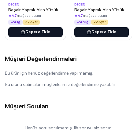
DIĞER
DIĞER
Başak Yaprak Altın Yüzük
Başak Yaprak Altın Yüzük
★
★
4,7
mağaza puanı
4,7
mağaza puanı
4.1g
22 Ayar
4.91g
22 Ayar
Sepete Ekle
Sepete Ekle
Müşteri Değerlendirmeleri
Bu ürün için henüz değerlendirme yapılmamış.
Bu ürünü satın alan müşterilerimiz değerlendirme yazabilir.
Müşteri Soruları
Henüz soru sorulmamış. İlk soruyu siz sorun!