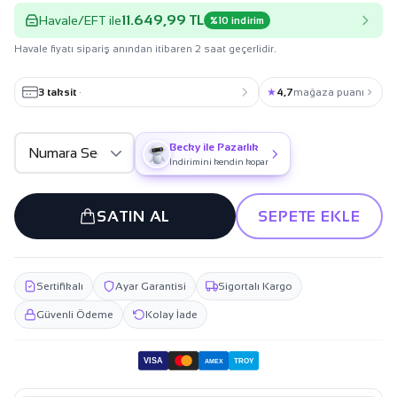
11.649,99 TL
Havale/EFT ile
%10 indirim
Havale fiyatı sipariş anından itibaren 2 saat geçerlidir.
3 taksit
·
★
4,7
mağaza puanı
Becky ile Pazarlık
İndirimini kendin kopar
SATIN AL
SEPETE EKLE
Sertifikalı
Ayar Garantisi
Sigortalı Kargo
Güvenli Ödeme
Kolay İade
VISA
TROY
AMEX