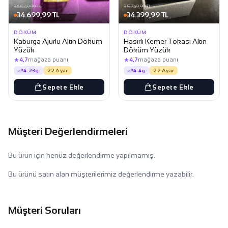
36.049,99 TL
35.749,99 TL
34.699,99 TL
34.399,99 TL
DÖKÜM
DÖKÜM
Kaburga Ajurlu Altın Döküm
Hasırlı Kemer Tokası Altın
Yüzük
Döküm Yüzük
★
★
4,7
mağaza puanı
4,7
mağaza puanı
4.23g
22 Ayar
4.4g
22 Ayar
Sepete Ekle
Sepete Ekle
Müşteri Değerlendirmeleri
Bu ürün için henüz değerlendirme yapılmamış.
Bu ürünü satın alan müşterilerimiz değerlendirme yazabilir.
Müşteri Soruları