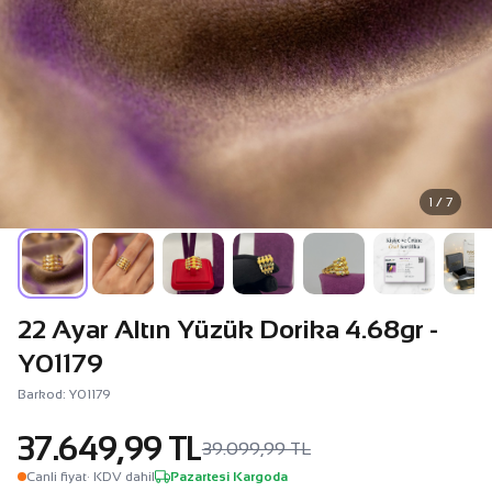
1 / 7
22 Ayar Altın Yüzük Dorika 4.68gr -
Y01179
Barkod: Y01179
37.649,99 TL
39.099,99 TL
Canli fiyat
· KDV dahil
Pazartesi Kargoda