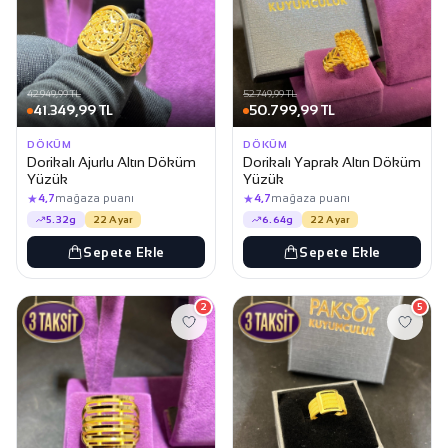
42.949,99 TL
52.749,99 TL
41.349,99 TL
50.799,99 TL
DÖKÜM
DÖKÜM
Dorikalı Ajurlu Altın Döküm
Dorikalı Yaprak Altın Döküm
Yüzük
Yüzük
★
★
4,7
mağaza puanı
4,7
mağaza puanı
5.32g
22 Ayar
6.64g
22 Ayar
Sepete Ekle
Sepete Ekle
2
5