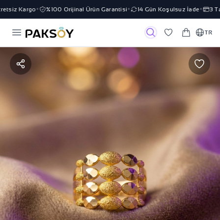
tsiz Kargo
%100 Orijinal Ürün Garantisi
14 Gün Koşulsuz İade
3 Tak
✦
✦
✦
TR