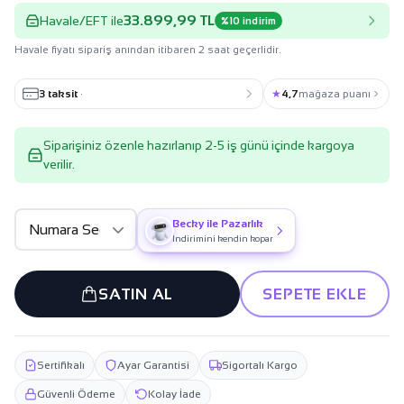
33.899,99 TL
Havale/EFT ile
%10 indirim
Havale fiyatı sipariş anından itibaren 2 saat geçerlidir.
3 taksit
·
★
4,7
mağaza puanı
Siparişiniz özenle hazırlanıp 2-5 iş günü içinde kargoya
verilir.
Becky ile Pazarlık
İndirimini kendin kopar
SATIN AL
SEPETE EKLE
Sertifikalı
Ayar Garantisi
Sigortalı Kargo
Güvenli Ödeme
Kolay İade