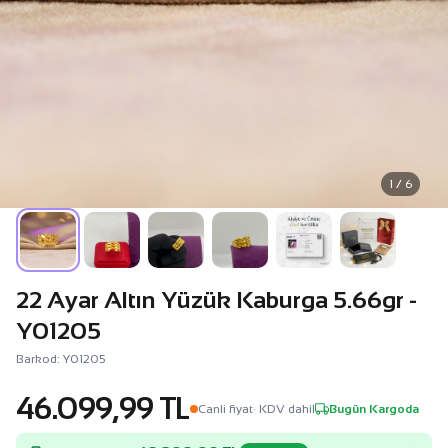
1 / 6
22 Ayar Altın Yüzük Kaburga 5.66gr -
Y01205
Barkod: Y01205
46.099,99 TL
Canli fiyat
· KDV dahil
Bugün Kargoda