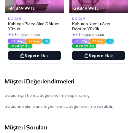
34.849,99 TL
29.349,99 TL
DÖKÜM
DÖKÜM
Kaburga Plaka Altın Döküm
Kaburga Kumlu Altın
Yüzük
Döküm Yüzük
★
★
4.7
mağaza puanı
4.7
mağaza puanı
4.06g
22 Ayar
18
3.29g
22 Ayar
15
Havaleye %8
Havaleye %8
Sepete Ekle
Sepete Ekle
Müşteri Değerlendirmeleri
Bu ürün için henüz değerlendirme yapılmamış.
Bu ürünü satın alan müşterilerimiz değerlendirme yazabilir.
Müşteri Soruları