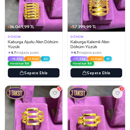
36.049,99 TL
57.399,99 TL
DÖKÜM
DÖKÜM
Kaburga Ajurlu Altın Döküm
Kaburga Kalemli Altın
Yüzük
Döküm Yüzük
★
★
4.7
mağaza puanı
4.7
mağaza puanı
4.23g
22 Ayar
20
7.22g
22 Ayar
18
Havaleye %8
Havaleye %8
Sepete Ekle
Sepete Ekle
3
2