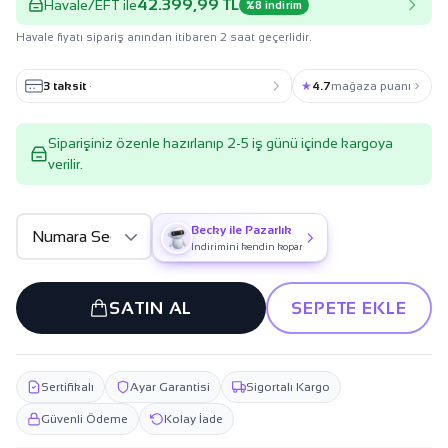
42.399,99 TL
Havale/EFT ile
%8 indirim
Havale fiyatı sipariş anından itibaren 2 saat geçerlidir.
3 taksit
·
★
4.7
mağaza puanı
Siparişiniz özenle hazırlanıp 2-5 iş günü içinde kargoya
verilir.
Becky ile Pazarlık
İndirimini kendin kopar
SATIN AL
SEPETE EKLE
Sertifikalı
Ayar Garantisi
Sigortalı Kargo
Güvenli Ödeme
Kolay İade