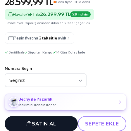
28.599,99 TL
Canli fiyat
· KDV dahil
26.299,99 TL
Havale/EFT ile
%8 indirim
Havale fiyatı sipariş anından itibaren 2 saat geçerlidir.
Peşin fiyatına
3 taksitle
aylık
Sertifikalı
Sigortalı Kargo
14 Gün Kolay İade
Numara Seçin
Becky ile Pazarlık
İndirimini kendin kopar
SATIN AL
SEPETE EKLE