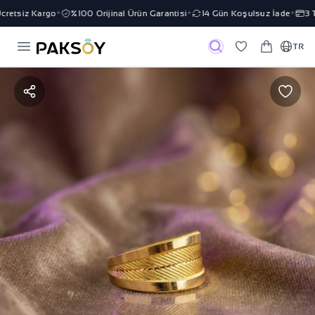
retsiz Kargo
%100 Orijinal Ürün Garantisi
14 Gün Koşulsuz İade
3 Ta
✦
✦
✦
TR