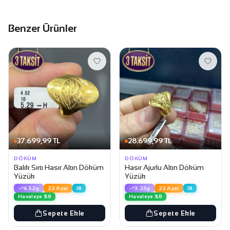
Benzer Ürünler
37.699,99 TL
28.699,99 TL
DÖKÜM
DÖKÜM
Balık Sırtı Hasır Altın Döküm
Hasır Ajurlu Altın Döküm
Yüzük
Yüzük
4.52g
22 Ayar
18
3.23g
22 Ayar
18
Havaleye %8
Havaleye %8
Sepete Ekle
Sepete Ekle