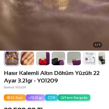
1 / 7
Hasır Kalemli Altın Döküm Yüzük 22
Ayar 3.21gr - Y01209
Barkod: Y01209
22 Ayar
3.21 gr
19
Yarın Kargoda