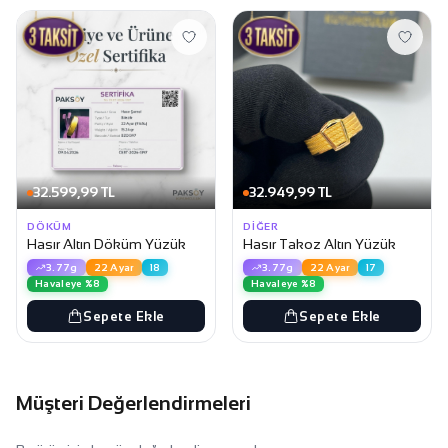
32.599,99 TL
32.949,99 TL
DÖKÜM
DIĞER
Hasır Altın Döküm Yüzük
Hasır Takoz Altın Yüzük
3.77g
22 Ayar
18
3.77g
22 Ayar
17
Havaleye %8
Havaleye %8
Sepete Ekle
Sepete Ekle
Müşteri Değerlendirmeleri