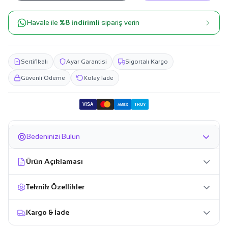
Havale ile
%8 indirimli
sipariş verin
Sertifikalı
Ayar Garantisi
Sigortalı Kargo
Güvenli Ödeme
Kolay İade
VISA
TROY
AMEX
Bedeninizi Bulun
Ürün Açıklaması
Teknik Özellikler
Kargo & İade