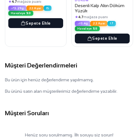
DÖKÜM
★
4.7
mağaza puanı
Desenli Kalp Altın Döküm
3.29g
22 Ayar
15
Yüzük
Havaleye %8
★
4.7
mağaza puanı
Sepete Ekle
3.4g
22 Ayar
17
Havaleye %8
Sepete Ekle
Müşteri Değerlendirmeleri
Bu ürün için henüz değerlendirme yapılmamış.
Bu ürünü satın alan müşterilerimiz değerlendirme yazabilir.
Müşteri Soruları
Henüz soru sorulmamış. İlk soruyu siz sorun!