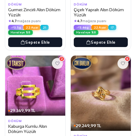
DÖKÜM
DÖKÜM
Gurmet Zincirli Altın Döküm
Çiçek Yaprak Altın Döküm
Yüzük
Yüzük
★
★
4.7
mağaza puanı
4.7
mağaza puanı
3.5g
22 Ayar
21
3.46g
22 Ayar
17
Havaleye %8
Havaleye %8
Sepete Ekle
Sepete Ekle
2
6
29.349,99 TL
DÖKÜM
29.249,99 TL
Kaburga Kumlu Altın
Döküm Yüzük