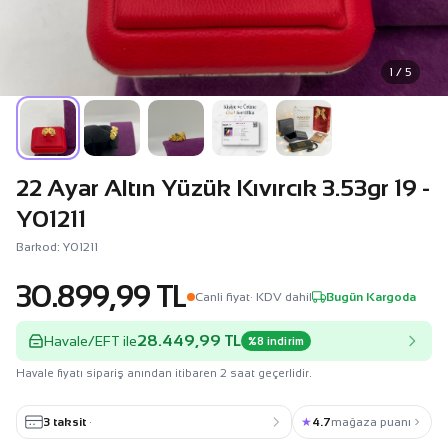
1 / 5
22 Ayar Altın Yüzük Kıvırcık 3.53gr 19 -
Y01211
Barkod: Y01211
30.899,99 TL
Canli fiyat
· KDV dahil
Bugün Kargoda
28.449,99 TL
Havale/EFT ile
%8 indirim
Havale fiyatı sipariş anından itibaren 2 saat geçerlidir.
3 taksit
·
★
4.7
mağaza puanı