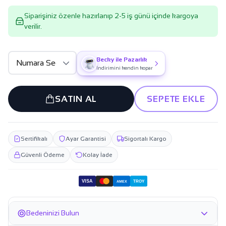
Siparişiniz özenle hazırlanıp 2-5 iş günü içinde kargoya
verilir.
Becky ile Pazarlık
İndirimini kendin kopar
SATIN AL
SEPETE EKLE
Sertifikalı
Ayar Garantisi
Sigortalı Kargo
Güvenli Ödeme
Kolay İade
VISA
TROY
AMEX
Bedeninizi Bulun