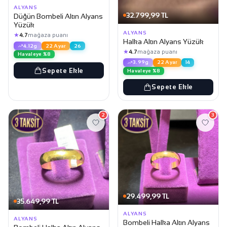
ALYANS
32.799,99 TL
Düğün Bombeli Altın Alyans
Yüzük
ALYANS
★
4.7
mağaza puanı
Halka Altın Alyans Yüzük
4.12g
22 Ayar
26
★
4.7
mağaza puanı
Havaleye %8
3.99g
22 Ayar
14
Sepete Ekle
Havaleye %8
Sepete Ekle
2
3
29.499,99 TL
35.649,99 TL
ALYANS
ALYANS
Bombeli Halka Altın Alyans