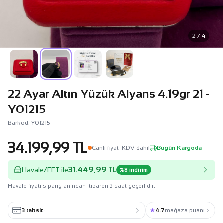
2 / 4
22 Ayar Altın Yüzük Alyans 4.19gr 21 -
Y01215
Barkod: Y01215
34.199,99 TL
Canli fiyat
· KDV dahil
Bugün Kargoda
31.449,99 TL
Havale/EFT ile
%8 indirim
Havale fiyatı sipariş anından itibaren 2 saat geçerlidir.
3 taksit
·
★
4.7
mağaza puanı