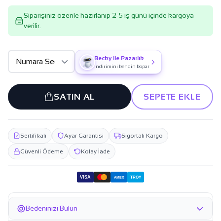
Siparişiniz özenle hazırlanıp 2-5 iş günü içinde kargoya
verilir.
Becky ile Pazarlık
İndirimini kendin kopar
SATIN AL
SEPETE EKLE
Sertifikalı
Ayar Garantisi
Sigortalı Kargo
Güvenli Ödeme
Kolay İade
VISA
TROY
AMEX
Bedeninizi Bulun