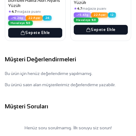
Bombeli Halka Altın Alyans
Yüzük
Yüzük
★
4.7
mağaza puanı
★
4.7
mağaza puanı
3.43g
22 Ayar
12
4.24g
22 Ayar
24
Havaleye %8
Havaleye %8
Sepete Ekle
Sepete Ekle
Müşteri Değerlendirmeleri
Bu ürün için henüz değerlendirme yapılmamış.
Bu ürünü satın alan müşterilerimiz değerlendirme yazabilir.
Müşteri Soruları
Henüz soru sorulmamış. İlk soruyu siz sorun!