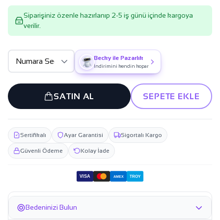
Siparişiniz özenle hazırlanıp 2-5 iş günü içinde kargoya
verilir.
Becky ile Pazarlık
İndirimini kendin kopar
SATIN AL
SEPETE EKLE
Sertifikalı
Ayar Garantisi
Sigortalı Kargo
Güvenli Ödeme
Kolay İade
VISA
TROY
AMEX
Bedeninizi Bulun