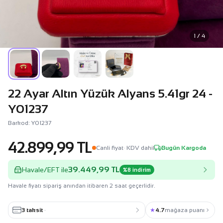
1 / 4
22 Ayar Altın Yüzük Alyans 5.41gr 24 -
Y01237
Barkod: Y01237
42.899,99 TL
Canli fiyat
· KDV dahil
Bugün Kargoda
39.449,99 TL
Havale/EFT ile
%8 indirim
Havale fiyatı sipariş anından itibaren 2 saat geçerlidir.
3 taksit
·
★
4.7
mağaza puanı