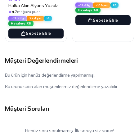
ALYANS
Halka Altın Alyans Yüzük
3.43g
22 Ayar
12
Havaleye %8
★
4.7
mağaza puanı
3.99g
22 Ayar
14
Sepete Ekle
Havaleye %8
Sepete Ekle
Müşteri Değerlendirmeleri
Bu ürün için henüz değerlendirme yapılmamış.
Bu ürünü satın alan müşterilerimiz değerlendirme yazabilir.
Müşteri Soruları
Henüz soru sorulmamış. İlk soruyu siz sorun!