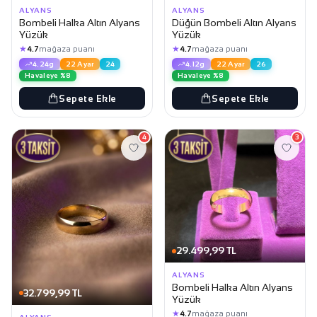
ALYANS
ALYANS
Bombeli Halka Altın Alyans
Düğün Bombeli Altın Alyans
Yüzük
Yüzük
★
★
4.7
mağaza puanı
4.7
mağaza puanı
4.24g
22 Ayar
24
4.12g
22 Ayar
26
Havaleye %8
Havaleye %8
Sepete Ekle
Sepete Ekle
4
3
29.499,99 TL
ALYANS
Bombeli Halka Altın Alyans
32.799,99 TL
Yüzük
★
4.7
mağaza puanı