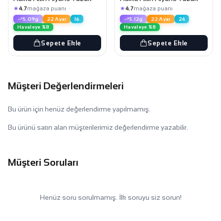
★
★
4.7
mağaza puanı
4.7
mağaza puanı
5.09g
22 Ayar
16
5.12g
22 Ayar
24
Havaleye %8
Havaleye %8
Sepete Ekle
Sepete Ekle
Müşteri Değerlendirmeleri
Bu ürün için henüz değerlendirme yapılmamış.
Bu ürünü satın alan müşterilerimiz değerlendirme yazabilir.
Müşteri Soruları
Henüz soru sorulmamış. İlk soruyu siz sorun!