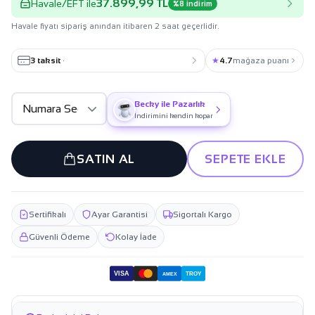
37.899,99 TL
Havale/EFT ile
%8 indirim
Havale fiyatı sipariş anından itibaren 2 saat geçerlidir.
3 taksit
·
★
4.7
mağaza puanı
Becky ile Pazarlık
İndirimini kendin kopar
SATIN AL
SEPETE EKLE
Sertifikalı
Ayar Garantisi
Sigortalı Kargo
Güvenli Ödeme
Kolay İade
VISA
TROY
AMEX