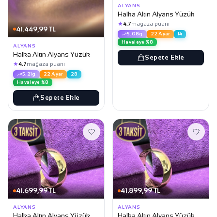
ALYANS
Halka Altın Alyans Yüzük
★
4.7
mağaza puanı
41.449,99 TL
5.08g
22 Ayar
14
Havaleye %8
ALYANS
Halka Altın Alyans Yüzük
Sepete Ekle
★
4.7
mağaza puanı
5.21g
22 Ayar
28
Havaleye %8
Sepete Ekle
41.699,99 TL
41.899,99 TL
ALYANS
ALYANS
Halka Altın Alyans Yüzük
Halka Altın Alyans Yüzük