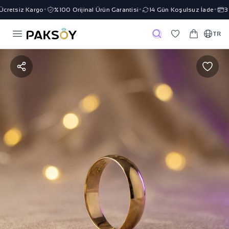
retsiz Kargo
%100 Orijinal Ürün Garantisi
14 Gün Koşulsuz İade
3 T
✦
✦
✦
TR