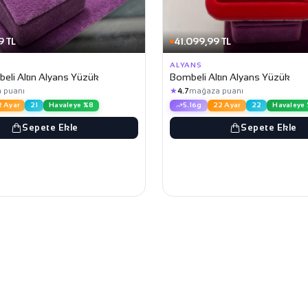
9 TL
41.099,99 TL
ALYANS
eli Altın Alyans Yüzük
Bombeli Altın Alyans Yüzük
★
 puanı
4.7
mağaza puanı
 Ayar
21
Havaleye %8
5.16g
22 Ayar
22
Havaleye
Sepete Ekle
Sepete Ekle