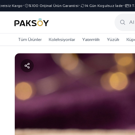
iz Kargo
%100 Orijinal Ürün Garantisi
14 Gün Koşulsuz İade
3 Taksi
✦
✦
✦
Tüm Ürünler
Koleksiyonlar
Yatırımlık
Yüzük
Küp