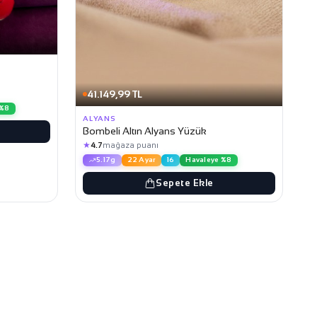
41.149,99 TL
 %8
ALYANS
Bombeli Altın Alyans Yüzük
★
4.7
mağaza puanı
5.17g
22 Ayar
16
Havaleye %8
Sepete Ekle