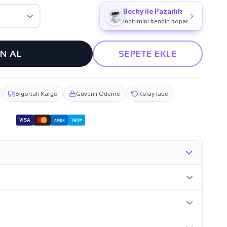
Becky ile Pazarlık
İndirimini kendin kopar
IN AL
SEPETE EKLE
Sigortalı Kargo
Güvenli Ödeme
Kolay İade
VISA
TROY
AMEX