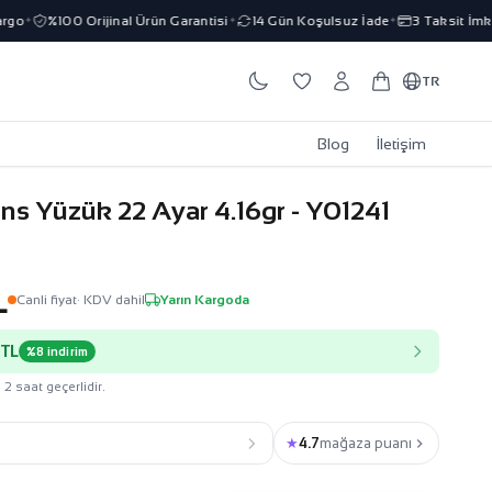
%100 Orijinal Ürün Garantisi
14 Gün Koşulsuz İade
3 Taksit İmkanı
✦
✦
✦
✦
TR
Blog
İletişim
ns Yüzük 22 Ayar 4.16gr - Y01241
L
Canli fiyat
· KDV dahil
Yarın Kargoda
 TL
%8 indirim
 2 saat geçerlidir.
★
4.7
mağaza puanı