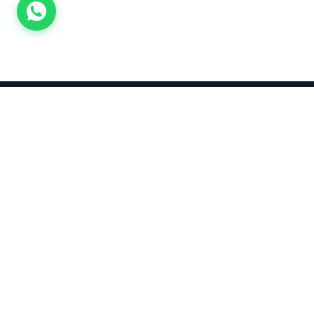
Takınca Stil, Saklayınca Değer
KURUMSAL
KATEGORI
Hakkımızda
Yatırımlık
Küpe
Altın Fiyatları
Kolyeler
Kahramanmaraş Altın Fiyatları
Çocuk
Altın Bozdurma Hesaplama