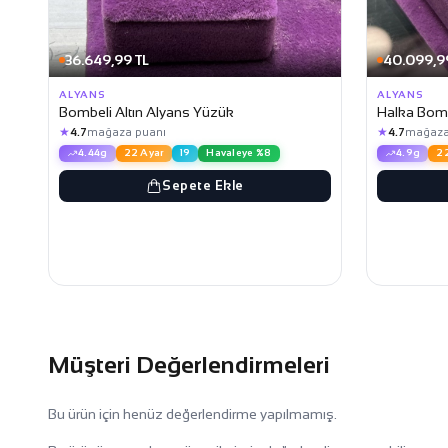
36.649,99 TL
40.099,9
ALYANS
ALYANS
Bombeli Altın Alyans Yüzük
Halka Bomb
★
★
4.7
mağaza puanı
4.7
mağaza
4.44g
22 Ayar
19
Havaleye %8
4.9g
22
Sepete Ekle
Müşteri Değerlendirmeleri
Bu ürün için henüz değerlendirme yapılmamış.