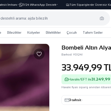
t İmkanı
7/24 WhatsApp Destek
Tüm Siparişlerde Ücretsiz Kargo
✦
✦
e
Bilezikler
Kolyeler
Bileklikler
Çocuk
Takım Setler
Bombeli Altın Alya
Barkod: Y01241
33.949,99 T
31.249,99
Havale/EFT ile
Havale fiyatı sipariş anından itibaren
3 taksit
·