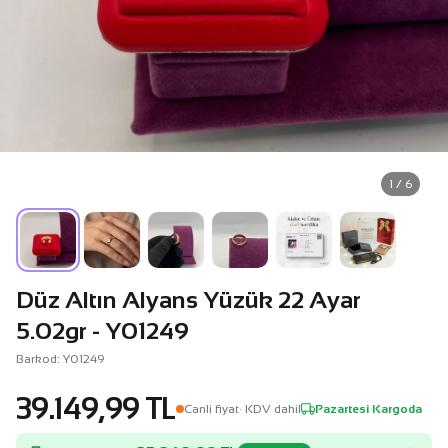
1 / 6
Düz Altın Alyans Yüzük 22 Ayar
5.02gr - Y01249
Barkod: Y01249
39.149,99 TL
Canli fiyat
· KDV dahil
Pazartesi Kargoda