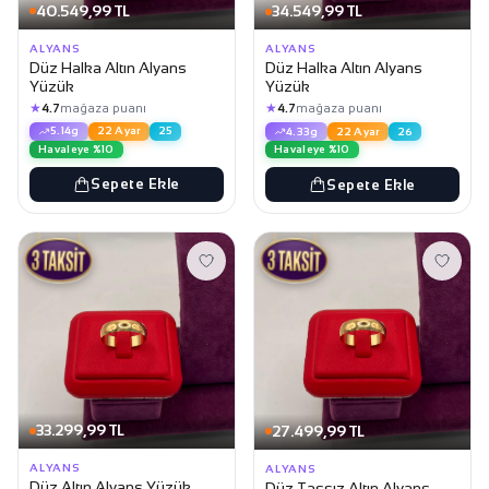
40.549,99 TL
34.549,99 TL
ALYANS
ALYANS
Düz Halka Altın Alyans
Düz Halka Altın Alyans
Yüzük
Yüzük
★
★
4.7
mağaza puanı
4.7
mağaza puanı
5.14g
22 Ayar
25
4.33g
22 Ayar
26
Havaleye %10
Havaleye %10
Sepete Ekle
Sepete Ekle
33.299,99 TL
27.499,99 TL
ALYANS
ALYANS
Düz Altın Alyans Yüzük
Düz Taşsız Altın Alyans