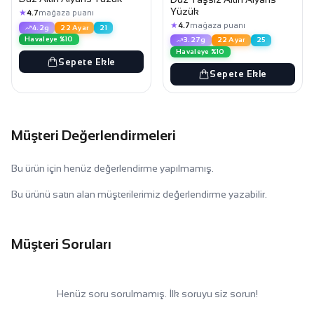
Yüzük
★
4.7
mağaza puanı
★
4.7
mağaza puanı
4.2g
22 Ayar
21
Havaleye %10
3.27g
22 Ayar
25
Havaleye %10
Sepete Ekle
Sepete Ekle
Müşteri Değerlendirmeleri
Bu ürün için henüz değerlendirme yapılmamış.
Bu ürünü satın alan müşterilerimiz değerlendirme yazabilir.
Müşteri Soruları
Henüz soru sorulmamış. İlk soruyu siz sorun!