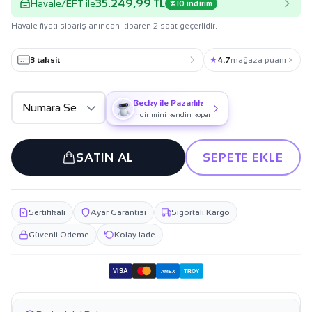
35.249,99 TL
Havale/EFT ile
%10 indirim
Havale fiyatı sipariş anından itibaren 2 saat geçerlidir.
3 taksit
·
★
4.7
mağaza puanı
Becky ile Pazarlık
İndirimini kendin kopar
SATIN AL
SEPETE EKLE
Sertifikalı
Ayar Garantisi
Sigortalı Kargo
Güvenli Ödeme
Kolay İade
VISA
TROY
AMEX