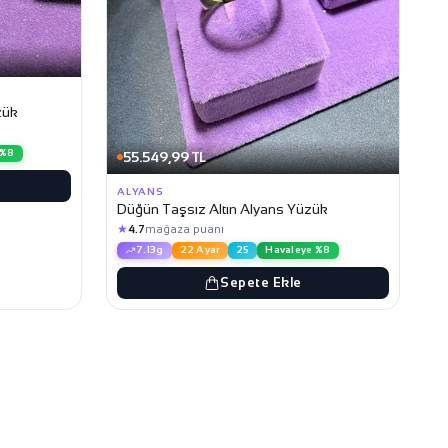
zük
 %8
55.549,99 TL
ALYANS
Düğün Taşsız Altın Alyans Yüzük
★
4.7
mağaza puanı
7.13g
22 Ayar
25
Havaleye %8
Sepete Ekle