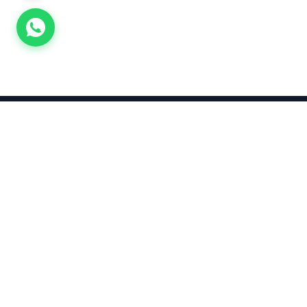
Takınca Stil, Saklayınca Değer
KURUMSAL
KATEGORI
Hakkımızda
Yatırımlık
Küpe
Altın Fiyatları
Kolyeler
Kahramanmaraş Altın Fiyatları
Çocuk
Altın Bozdurma Hesaplama