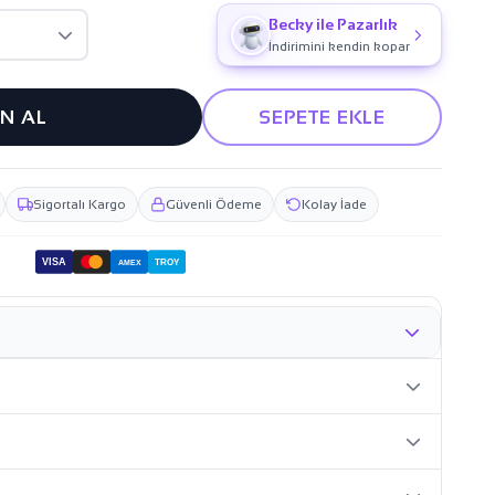
Becky ile Pazarlık
İndirimini kendin kopar
IN AL
SEPETE EKLE
Sigortalı Kargo
Güvenli Ödeme
Kolay İade
VISA
TROY
AMEX