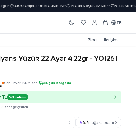
o
%100 Orijinal Ürün Garantisi
14 Gün Koşulsuz İade
3 Taksit İmkanı
✦
✦
✦
TR
Blog
İletişim
lyans Yüzük 22 Ayar 4.22gr - Y01261
L
Canli fiyat
· KDV dahil
Bugün Kargoda
 TL
%8 indirim
 2 saat geçerlidir.
★
4.7
mağaza puanı