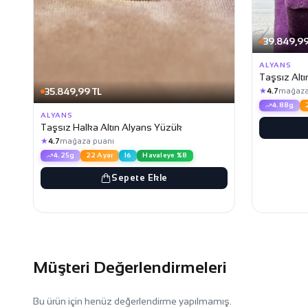
39.849,99
ALYANS
Taşsız Alt
35.849,99 TL
★
4.7
mağaza
4.88g
ALYANS
Taşsız Halka Altın Alyans Yüzük
★
4.7
mağaza puanı
4.25g
22 Ayar
16
Havaleye %8
Sepete Ekle
Müşteri Değerlendirmeleri
Bu ürün için henüz değerlendirme yapılmamış.