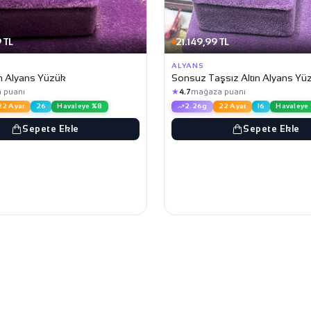
 TL
21.149,99 TL
ALYANS
ın Alyans Yüzük
Sonsuz Taşsız Altın Alyans Yü
★
 puanı
4.7
mağaza puanı
22 Ayar
26
Havaleye %8
2.26g
22 Ayar
16
Havaleye
Sepete Ekle
Sepete Ekle