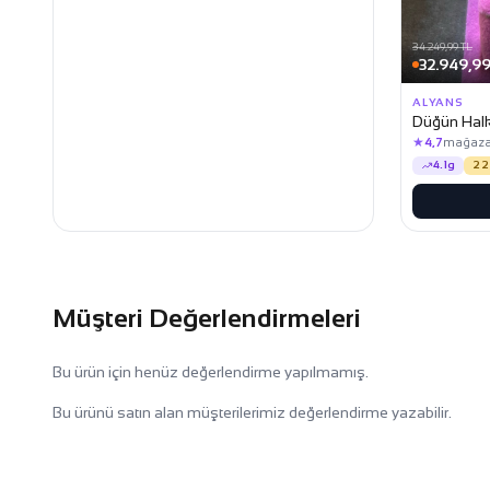
34.249,99 TL
32.949,99
ALYANS
Düğün Halk
★
4,7
mağaza
4.1g
22
Müşteri Değerlendirmeleri
Bu ürün için henüz değerlendirme yapılmamış.
Bu ürünü satın alan müşterilerimiz değerlendirme yazabilir.