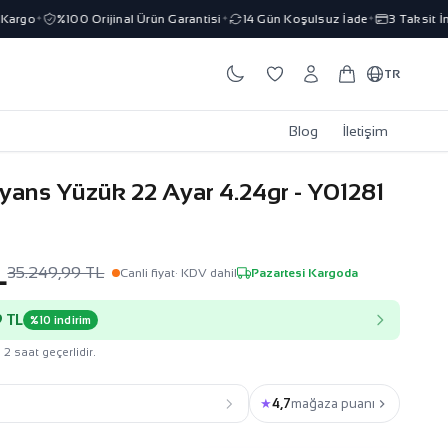
go
%100 Orijinal Ürün Garantisi
14 Gün Koşulsuz İade
3 Taksit İmka
✦
✦
✦
TR
Blog
İletişim
lyans Yüzük 22 Ayar 4.24gr - Y01281
L
35.249,99 TL
Canli fiyat
· KDV dahil
Pazartesi Kargoda
 TL
%10 indirim
 2 saat geçerlidir.
★
4,7
mağaza puanı