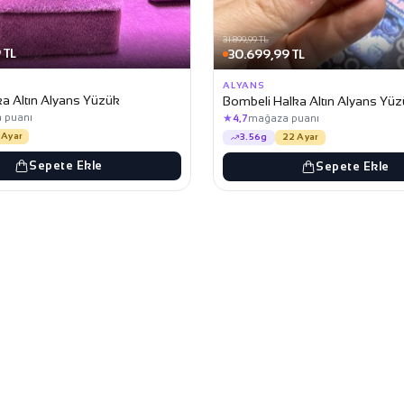
31.899,99 TL
 TL
30.699,99 TL
ALYANS
a Altın Alyans Yüzük
Bombeli Halka Altın Alyans Yü
 puanı
★
4,7
mağaza puanı
 Ayar
3.56g
22 Ayar
Sepete Ekle
Sepete Ekle