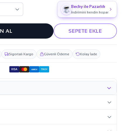
Becky ile Pazarlık
İndirimini kendin kopar
IN AL
SEPETE EKLE
Sigortalı Kargo
Güvenli Ödeme
Kolay İade
VISA
TROY
AMEX