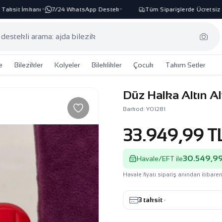
sit İmkanı
7/24 WhatsApp Destek
Tüm Siparişlerde Ücretsiz Kar
✦
✦
e
Bilezikler
Kolyeler
Bileklikler
Çocuk
Takım Setler
Düz Halka Altın A
Barkod: Y01281
33.949,99 T
30.549,99
Havale/EFT ile
Havale fiyatı sipariş anından itibaren
3 taksit
·