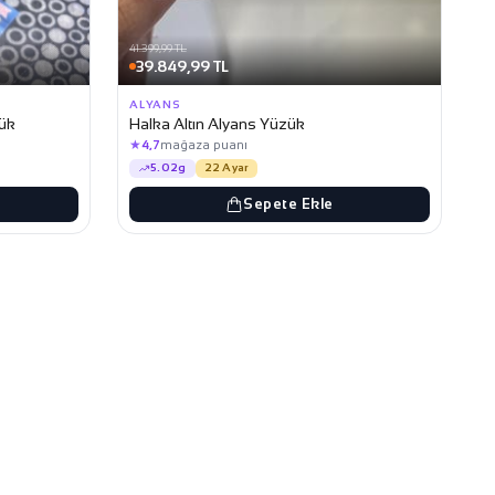
41.399,99 TL
39.849,99 TL
ALYANS
zük
Halka Altın Alyans Yüzük
★
4,7
mağaza puanı
5.02g
22 Ayar
Sepete Ekle