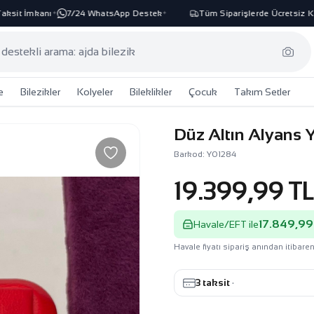
it İmkanı
7/24 WhatsApp Destek
Tüm Siparişlerde Ücretsiz Karg
✦
✦
e
Bilezikler
Kolyeler
Bileklikler
Çocuk
Takım Setler
Düz Altın Alyans 
Barkod: Y01284
19.399,99 T
17.849,99
Havale/EFT ile
Havale fiyatı sipariş anından itibaren
3 taksit
·