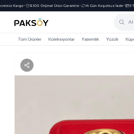
tsiz Kargo
%100 Orijinal Ürün Garantisi
14 Gün Koşulsuz İade
3 Taks
✦
✦
✦
Tüm Ürünler
Koleksiyonlar
Yatırımlık
Yüzük
Küp