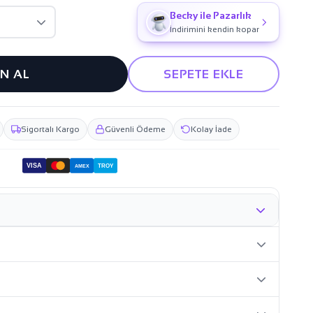
Becky ile Pazarlık
İndirimini kendin kopar
IN AL
SEPETE EKLE
Sigortalı Kargo
Güvenli Ödeme
Kolay İade
VISA
TROY
AMEX