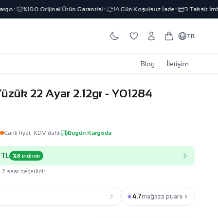
o
%100 Orijinal Ürün Garantisi
14 Gün Koşulsuz İade
3 Taksit İmkanı
✦
✦
✦
TR
Blog
İletişim
Yüzük 22 Ayar 2.12gr - Y01284
L
Canli fiyat
· KDV dahil
Bugün Kargoda
 TL
%8 indirim
 2 saat geçerlidir.
★
4.7
mağaza puanı