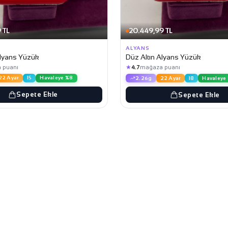
 TL
20.449,99 TL
ALYANS
Alyans Yüzük
Düz Altın Alyans Yüzük
★
 puanı
4.7
mağaza puanı
22 Ayar
15
Havaleye %8
2.26g
22 Ayar
18
Havaleye
Sepete Ekle
Sepete Ekle