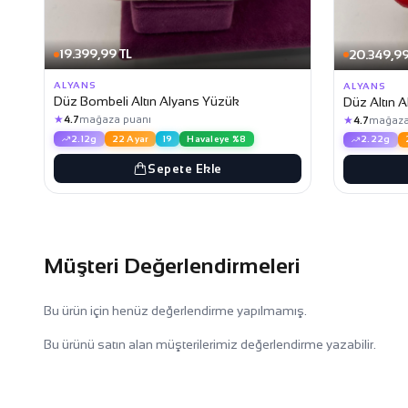
19.399,99 TL
20.349,99
ALYANS
ALYANS
Düz Bombeli Altın Alyans Yüzük
Düz Altın 
★
★
4.7
mağaza puanı
4.7
mağaza
2.12g
22 Ayar
19
Havaleye %8
2.22g
Sepete Ekle
Müşteri Değerlendirmeleri
Bu ürün için henüz değerlendirme yapılmamış.
Bu ürünü satın alan müşterilerimiz değerlendirme yazabilir.