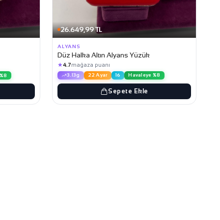
26.649,99 TL
ALYANS
Düz Halka Altın Alyans Yüzük
★
4.7
mağaza puanı
3.13g
22 Ayar
16
Havaleye %8
 %8
Sepete Ekle