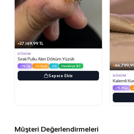
37.149,99 TL
DÖKÜM
Sıralı Pullu Altın Döküm Yüzük
46.799,99
4.3g
22 Ayar
20
Havaleye %7
Sepete Ekle
DÖKÜM
Kalemli Ku
5.85g
Müşteri Değerlendirmeleri