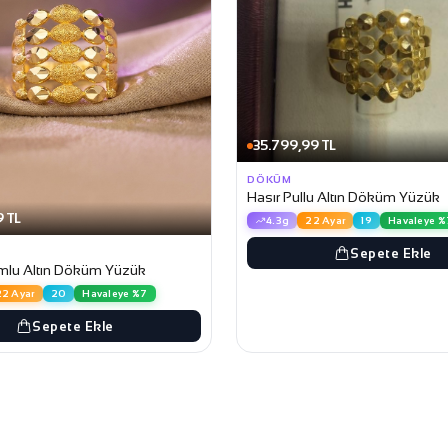
35.799,99 TL
DÖKÜM
Hasır Pullu Altın Döküm Yüzük
 TL
4.3g
22 Ayar
19
Havaleye %
Sepete Ekle
mlu Altın Döküm Yüzük
22 Ayar
20
Havaleye %7
Sepete Ekle