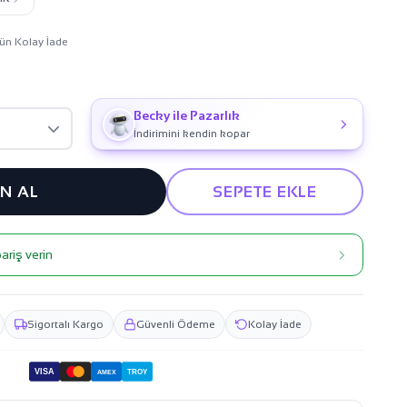
ün Kolay İade
Becky ile Pazarlık
İndirimini kendin kopar
IN AL
SEPETE EKLE
ariş verin
Sigortalı Kargo
Güvenli Ödeme
Kolay İade
VISA
TROY
AMEX