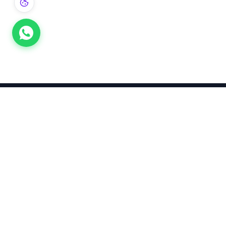
Takınca Stil, Saklayınca Değer
KURUMSAL
KATEGORI
Hakkımızda
Yatırımlık
Küpe
Altın Fiyatları
Kolyeler
Kahramanmaraş Altın Fiyatları