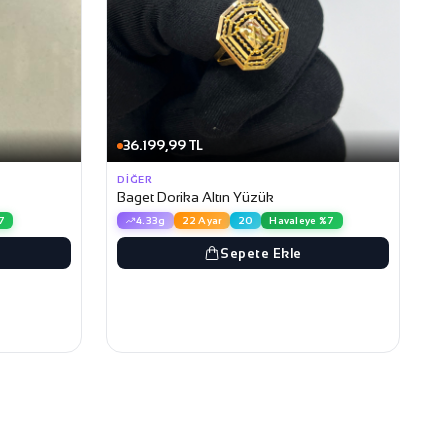
36.199,99 TL
DIĞER
Baget Dorika Altın Yüzük
7
4.33g
22 Ayar
20
Havaleye %7
Sepete Ekle