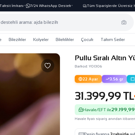
it İmkanı
7/24 WhatsApp Destek
Tüm Siparişlerde Ücretsiz Karg
✦
✦
e
Bilezikler
Kolyeler
Bileklikler
Çocuk
Takım Setler
Pullu Sıralı Altın
Barkod: Y01306
22 Ayar
3.56 gr
31.399,99 TL
29.199,99
Havale/EFT ile
Havale fiyatı sipariş anından itibaren
Peşin fiyatına
3 taksitle
ayl