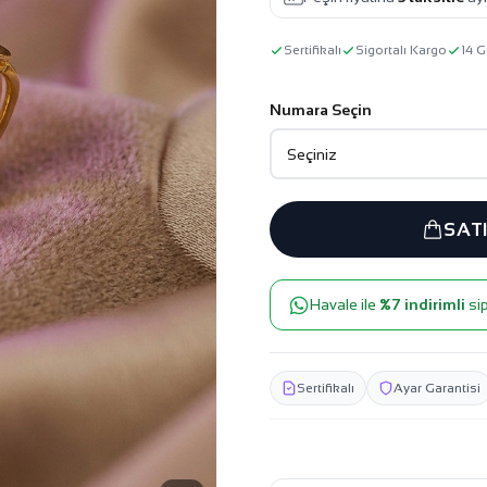
Sertifikalı
Sigortalı Kargo
14 G
Numara Seçin
SAT
Havale ile
%7 indirimli
sip
Sertifikalı
Ayar Garantisi