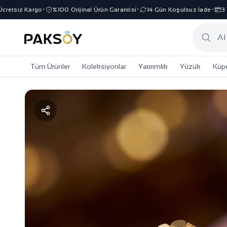
tsiz Kargo
%100 Orijinal Ürün Garantisi
14 Gün Koşulsuz İade
3 Taks
✦
✦
✦
Tüm Ürünler
Koleksiyonlar
Yatırımlık
Yüzük
Küp