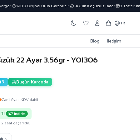
o
%100 Orijinal Ürün Garantisi
14 Gün Koşulsuz İade
3 Taksit İmkanı
✦
✦
✦
TR
Blog
İletişim
 Yüzük 22 Ayar 3.56gr - Y01306
19
Bugün Kargoda
Canli fiyat
· KDV dahil
 TL
%7 indirim
 2 saat geçerlidir.
ık