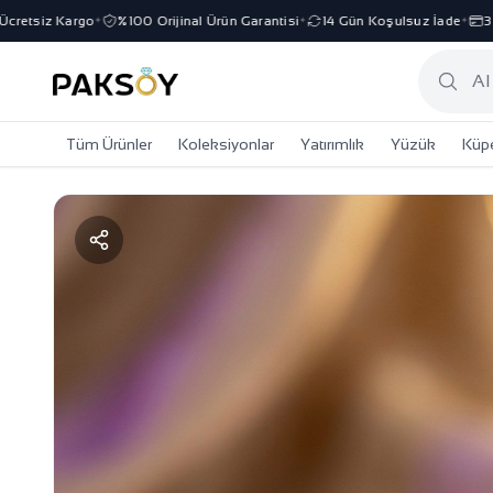
tsiz Kargo
%100 Orijinal Ürün Garantisi
14 Gün Koşulsuz İade
3 Tak
✦
✦
✦
Tüm Ürünler
Koleksiyonlar
Yatırımlık
Yüzük
Küp