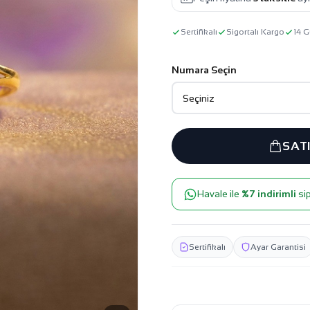
Sertifikalı
Sigortalı Kargo
14 G
Numara Seçin
SAT
Havale ile
%7 indirimli
sip
Sertifikalı
Ayar Garantisi