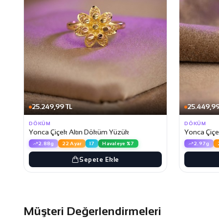
25.249,99 TL
25.449,99
DÖKÜM
DÖKÜM
Yonca Çiçek Altın Döküm Yüzük
Yonca Çiçe
2.88g
22 Ayar
17
Havaleye %7
2.97g
Sepete Ekle
Müşteri Değerlendirmeleri