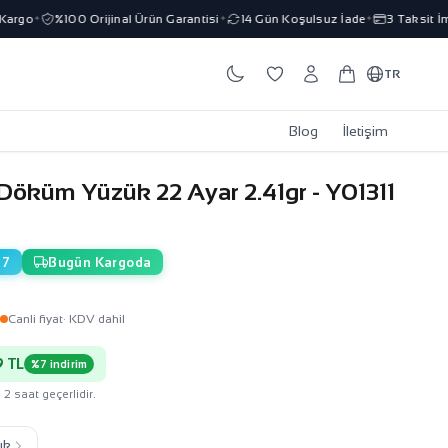
go
%100 Orijinal Ürün Garantisi
14 Gün Koşulsuz İade
3 Taksit İmkan
✦
✦
✦
TR
Blog
İletişim
 Döküm Yüzük 22 Ayar 2.41gr - Y01311
17
Bugün Kargoda
L
Canli fiyat
· KDV dahil
 TL
%7 indirim
 2 saat geçerlidir.
ık