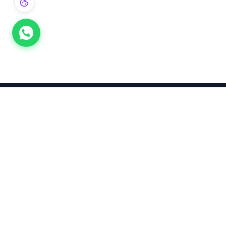
Takınca Stil, Saklayınca Değer
KURUMSAL
KATEGORI
Hakkımızda
Yatırımlık
Küpe
Altın Fiyatları
Kolyeler
Kahramanmaraş Altın Fiyatları