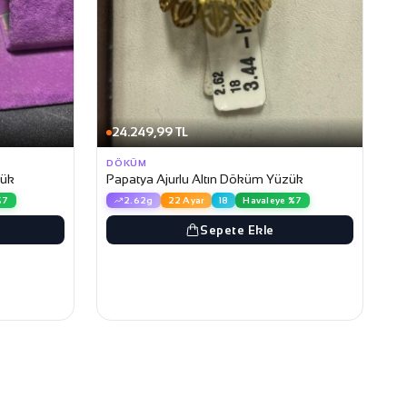
24.249,99 TL
DÖKÜM
zük
Papatya Ajurlu Altın Döküm Yüzük
%7
2.62g
22 Ayar
18
Havaleye %7
Sepete Ekle