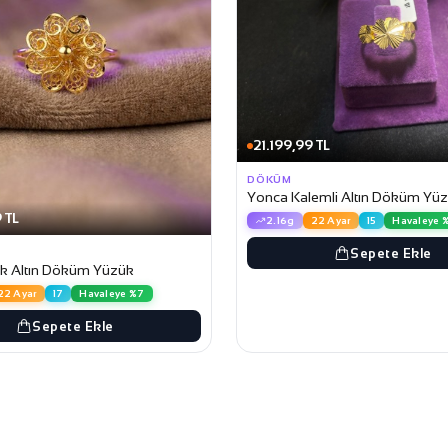
21.199,99 TL
DÖKÜM
Yonca Kalemli Altın Döküm Yü
 TL
2.16g
22 Ayar
15
Havaleye 
Sepete Ekle
k Altın Döküm Yüzük
22 Ayar
17
Havaleye %7
Sepete Ekle