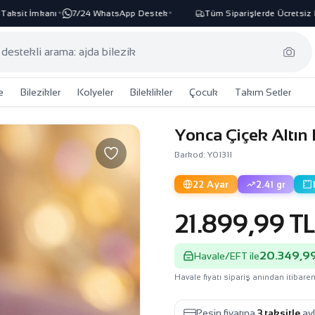
sit İmkanı
7/24 WhatsApp Destek
Tüm Siparişlerde Ücretsiz Kar
✦
✦
e
Bilezikler
Kolyeler
Bileklikler
Çocuk
Takım Setler
Yonca Çiçek Altın
Barkod: Y01311
22 Ayar
2.41 gr
21.899,99 T
20.349,99
Havale/EFT ile
Havale fiyatı sipariş anından itibaren
Peşin fiyatına
3 taksitle
ayl