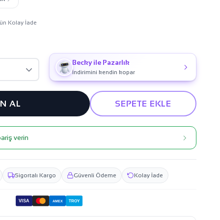
ün Kolay İade
Becky ile Pazarlık
İndirimini kendin kopar
IN AL
SEPETE EKLE
ariş verin
Sigortalı Kargo
Güvenli Ödeme
Kolay İade
VISA
TROY
AMEX