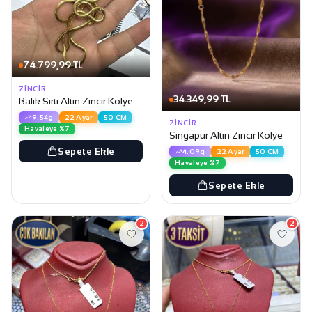
74.799,99 TL
ZINCIR
34.349,99 TL
Balık Sırtı Altın Zincir Kolye
9.54g
22 Ayar
50 CM
ZINCIR
Havaleye %7
Singapur Altın Zincir Kolye
Sepete Ekle
4.09g
22 Ayar
50 CM
Havaleye %7
Sepete Ekle
2
2