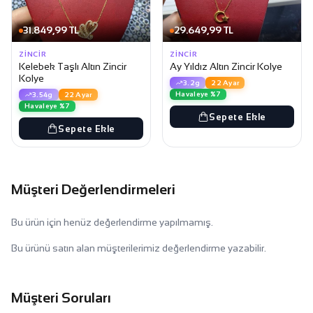
31.849,99 TL
29.649,99 TL
ZINCIR
ZINCIR
Kelebek Taşlı Altın Zincir
Ay Yıldız Altın Zincir Kolye
Kolye
3.2g
22 Ayar
Havaleye %7
3.54g
22 Ayar
Havaleye %7
Sepete Ekle
Sepete Ekle
Müşteri Değerlendirmeleri
Bu ürün için henüz değerlendirme yapılmamış.
Bu ürünü satın alan müşterilerimiz değerlendirme yazabilir.
Müşteri Soruları