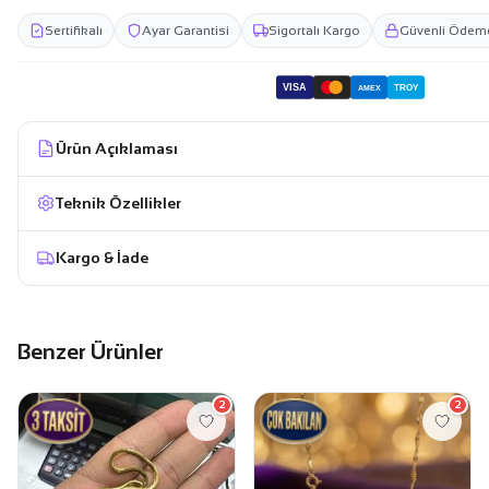
Sertifikalı
Ayar Garantisi
Sigortalı Kargo
Güvenli Ödem
VISA
TROY
AMEX
Ürün Açıklaması
Teknik Özellikler
Kargo & İade
Benzer Ürünler
2
2