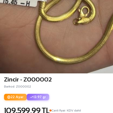
Zincir - Z000002
Barkod: Z000002
22 Ayar
13.97 gr
109.599,99 TL
Canli fiyat
· KDV dahil