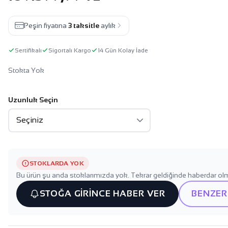
Peşin fiyatına
3 taksitle
aylık
Sertifikalı
Sigortalı Kargo
14 Gün Kolay İade
Stokta Yok
Uzunluk Seçin
STOKLARDA YOK
Bu ürün şu anda stoklarımızda yok. Tekrar geldiğinde haberdar olm
STOĞA GİRİNCE HABER VER
BENZER