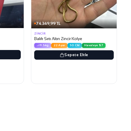
74.349,99 TL
ZINCIR
Balık Sırtı Altın Zincir Kolye
9.54g
22 Ayar
50 CM
Havaleye %7
Sepete Ekle