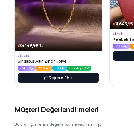
31.649,99
ZINCIR
Kelebek Taş
34.149,99 TL
3.54g
2
ZINCIR
Singapur Altın Zincir Kolye
4.09g
22 Ayar
50 CM
Havaleye %7
Sepete Ekle
Müşteri Değerlendirmeleri
Bu ürün için henüz değerlendirme yapılmamış.