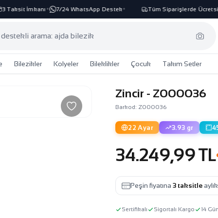
Taksit İmkanı
7/24 WhatsApp Destek
Tüm Siparişlerde Ücretsiz 
✦
✦
e
Bilezikler
Kolyeler
Bileklikler
Çocuk
Takım Setler
Zincir - Z000036
Barkod: Z000036
22 Ayar
3.93 gr
4
34.249,99 TL
Peşin fiyatına
3 taksitle
aylı
Sertifikalı
Sigortalı Kargo
14 Gü