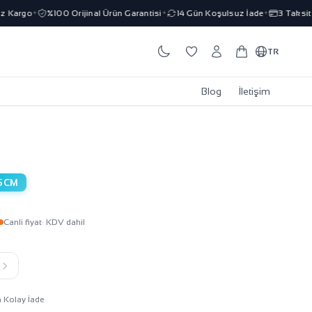
Kargo
%100 Orijinal Ürün Garantisi
14 Gün Koşulsuz İade
3 Taksit İm
✦
✦
✦
TR
Blog
İletişim
5CM
Canli fiyat
· KDV dahil
k
n Kolay İade