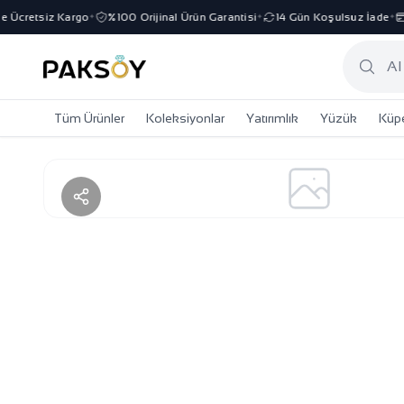
cretsiz Kargo
%100 Orijinal Ürün Garantisi
14 Gün Koşulsuz İade
3 
✦
✦
✦
Tüm Ürünler
Koleksiyonlar
Yatırımlık
Yüzük
Küp