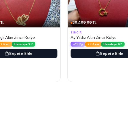
 TL
29.499,99 TL
ZINCIR
lı Altın Zincir Kolye
Ay Yıldız Altın Zincir Kolye
2 Ayar
Havaleye %7
3.2g
22 Ayar
Havaleye %7
Sepete Ekle
Sepete Ekle