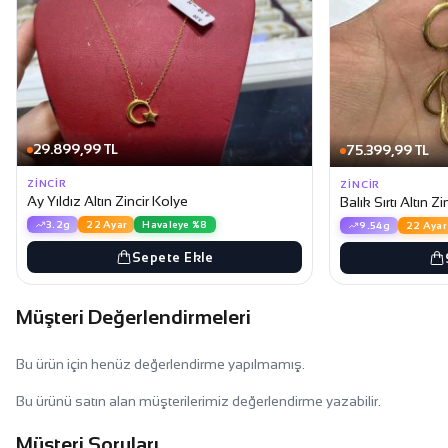
29.899,99 TL
75.399,99 TL
ZINCIR
ZINCIR
Ay Yıldız Altın Zincir Kolye
Balık Sırtı Altın Z
3.2g
22 Ayar
Havaleye %8
9.54g
22 Ayar
Sepete Ekle
Müşteri Değerlendirmeleri
Bu ürün için henüz değerlendirme yapılmamış.
Bu ürünü satın alan müşterilerimiz değerlendirme yazabilir.
Müşteri Soruları