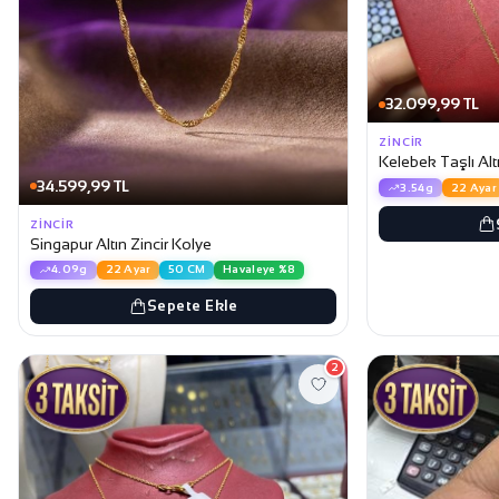
32.099,99 TL
ZINCIR
Kelebek Taşlı Alt
34.599,99 TL
3.54g
22 Ayar
ZINCIR
Singapur Altın Zincir Kolye
4.09g
22 Ayar
50 CM
Havaleye %8
Sepete Ekle
2