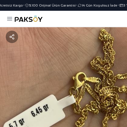
etsiz Kargo
%100 Orijinal Ürün Garantisi
14 Gün Koşulsuz İade
3 Ta
✦
✦
✦