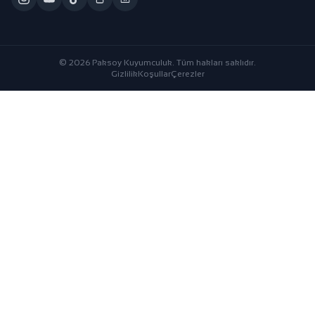
© 2026 Paksoy Kuyumculuk. Tüm hakları saklıdır.
Gizlilik
Koşullar
Çerezler