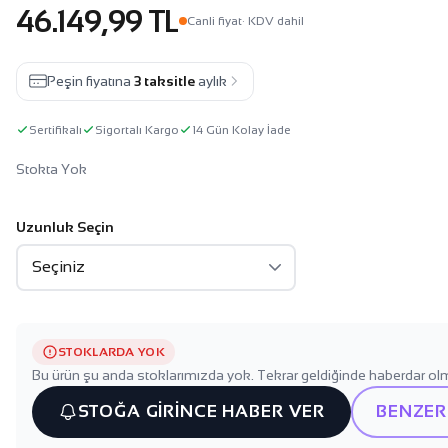
46.149,99 TL
Canli fiyat
· KDV dahil
Peşin fiyatına
3 taksitle
aylık
Sertifikalı
Sigortalı Kargo
14 Gün Kolay İade
Stokta Yok
Uzunluk Seçin
STOKLARDA YOK
Bu ürün şu anda stoklarımızda yok. Tekrar geldiğinde haberdar olm
STOĞA GİRİNCE HABER VER
BENZER