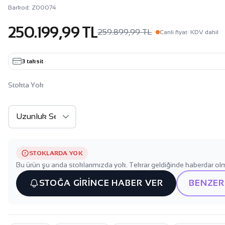
Barkod: Z00074
250.199,99 TL
259.899,99 TL
Canli fiyat
· KDV dahil
3 taksit
·
Stokta Yok
STOKLARDA YOK
Bu ürün şu anda stoklarımızda yok. Tekrar geldiğinde haberdar olm
STOĞA GİRİNCE HABER VER
BENZER