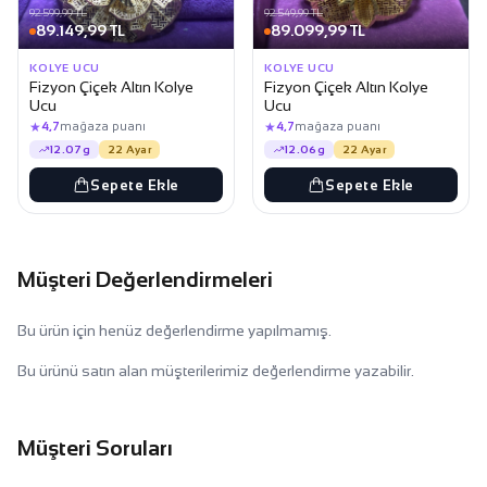
92.599,99 TL
92.549,99 TL
89.149,99 TL
89.099,99 TL
KOLYE UCU
KOLYE UCU
Fizyon Çiçek Altın Kolye
Fizyon Çiçek Altın Kolye
Ucu
Ucu
★
★
4,7
mağaza puanı
4,7
mağaza puanı
12.07g
22 Ayar
12.06g
22 Ayar
Sepete Ekle
Sepete Ekle
Müşteri Değerlendirmeleri
Bu ürün için henüz değerlendirme yapılmamış.
Bu ürünü satın alan müşterilerimiz değerlendirme yazabilir.
Müşteri Soruları