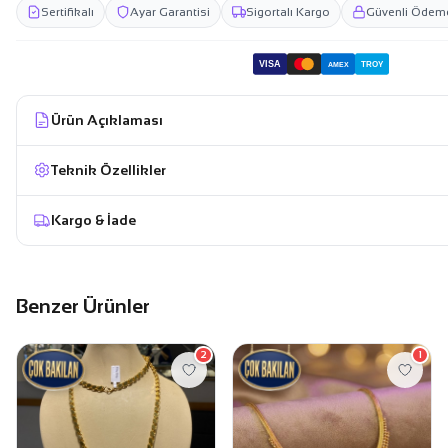
Sertifikalı
Ayar Garantisi
Sigortalı Kargo
Güvenli Ödem
VISA
TROY
AMEX
Ürün Açıklaması
Teknik Özellikler
Kargo & İade
Benzer Ürünler
2
1