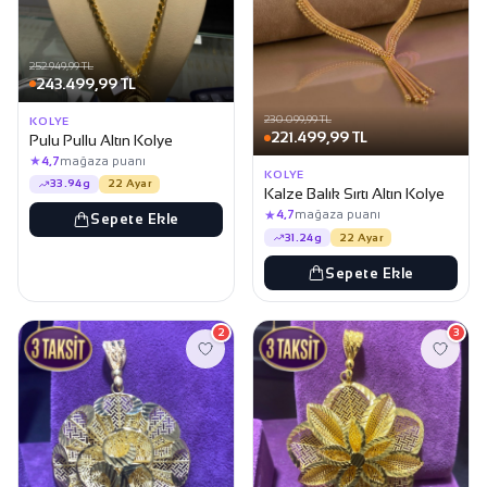
252.949,99 TL
243.499,99 TL
230.099,99 TL
KOLYE
221.499,99 TL
Pulu Pullu Altın Kolye
★
4,7
mağaza puanı
KOLYE
33.94g
22 Ayar
Kalze Balık Sırtı Altın Kolye
★
4,7
mağaza puanı
Sepete Ekle
31.24g
22 Ayar
Sepete Ekle
2
3