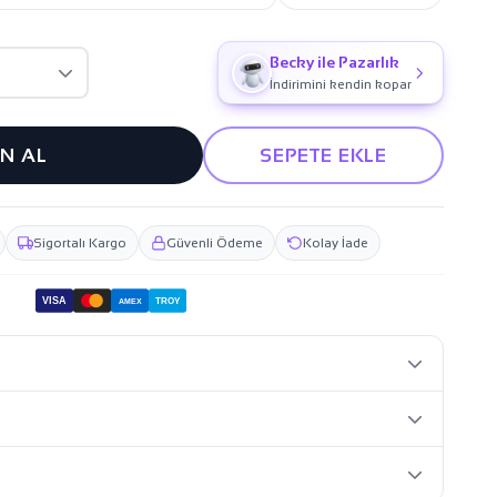
Becky ile Pazarlık
İndirimini kendin kopar
IN AL
SEPETE EKLE
Sigortalı Kargo
Güvenli Ödeme
Kolay İade
VISA
TROY
AMEX