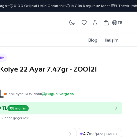
o
%100 Orijinal Ürün Garantisi
14 Gün Koşulsuz İade
3 Taksit İmkanı
✦
✦
✦
TR
Blog
İletişim
lik
t Kolye 22 Ayar 7.47gr - Z00121
L
Canli fiyat
· KDV dahil
Bugün Kargoda
 TL
%8 indirim
 2 saat geçerlidir.
★
4.7
mağaza puanı