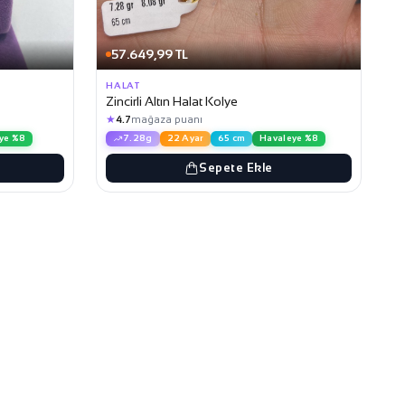
57.649,99 TL
HALAT
Zincirli Altın Halat Kolye
★
4.7
mağaza puanı
ye %8
7.28g
22 Ayar
65 cm
Havaleye %8
Sepete Ekle