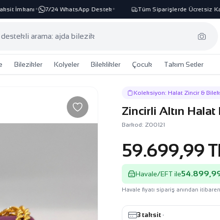
it İmkanı
7/24 WhatsApp Destek
Tüm Siparişlerde Ücretsiz Karg
✦
✦
e
Bilezikler
Kolyeler
Bileklikler
Çocuk
Takım Setler
Koleksiyon: Halat Zincir & Bilek
Zincirli Altın Hala
Barkod: Z00121
59.699,99 T
54.899,99
Havale/EFT ile
Havale fiyatı sipariş anından itibaren
3 taksit
·