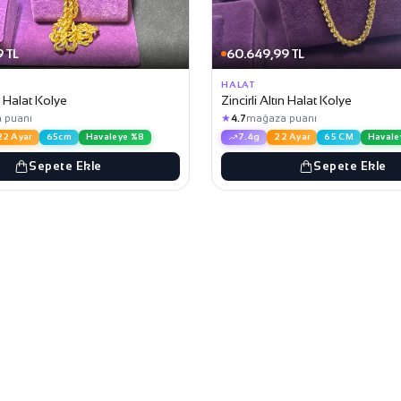
 TL
60.649,99 TL
HALAT
ın Halat Kolye
Zincirli Altın Halat Kolye
★
 puanı
4.7
mağaza puanı
22 Ayar
65cm
Havaleye %8
7.4g
22 Ayar
65 CM
Havale
Sepete Ekle
Sepete Ekle