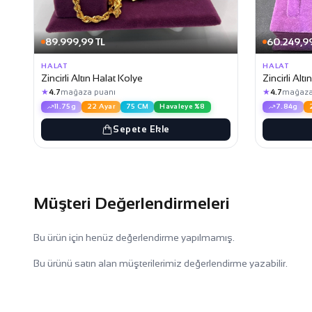
89.999,99 TL
60.249,99
HALAT
HALAT
Zincirli Altın Halat Kolye
Zincirli Alt
★
★
4.7
mağaza puanı
4.7
mağaza
11.75g
22 Ayar
75 CM
Havaleye %8
7.84g
Sepete Ekle
Müşteri Değerlendirmeleri
Bu ürün için henüz değerlendirme yapılmamış.
Bu ürünü satın alan müşterilerimiz değerlendirme yazabilir.