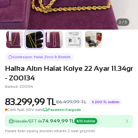
2 / 5
Koleksiyon: Halat Zincir & Bileklik
Halka Altın Halat Kolye 22 Ayar 11.34gr
- Z00134
Barkod: Z00134
83.299,99 TL
86.499,99 TL
3.200 TL indirim
Canli fiyat
· KDV dahil
Pazartesi Kargoda
74.949,99 TL
Havale/EFT ile
%10 indirim
Havale fiyatı sipariş anından itibaren 2 saat geçerlidir.