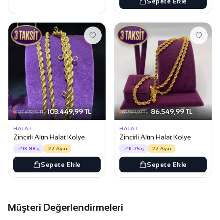
Sepete Ekle
103.449,99 TL
86.549,99 TL
107.499,99 TL
89.949,99 TL
HALAT
HALAT
Zincirli Altın Halat Kolye
Zincirli Altın Halat Kolye
13.86g
22 Ayar
11.75g
22 Ayar
Sepete Ekle
Sepete Ekle
Müşteri Değerlendirmeleri