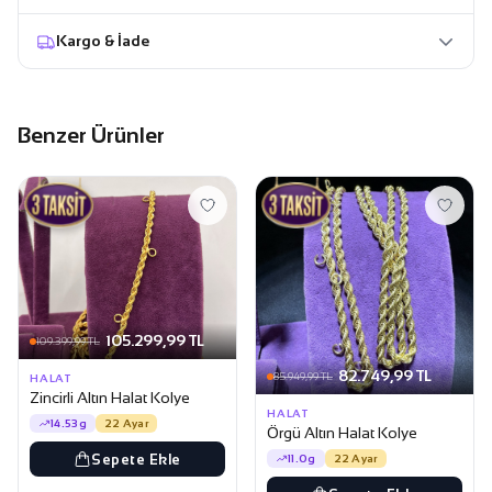
Kargo & İade
Benzer Ürünler
105.299,99 TL
109.399,99 TL
82.749,99 TL
85.949,99 TL
HALAT
Zincirli Altın Halat Kolye
HALAT
14.53g
22 Ayar
Örgü Altın Halat Kolye
Sepete Ekle
11.0g
22 Ayar