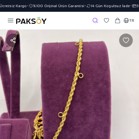
cretsiz Kargo
%100 Orijinal Ürün Garantisi
14 Gün Koşulsuz İade
3 T
✦
✦
✦
TR