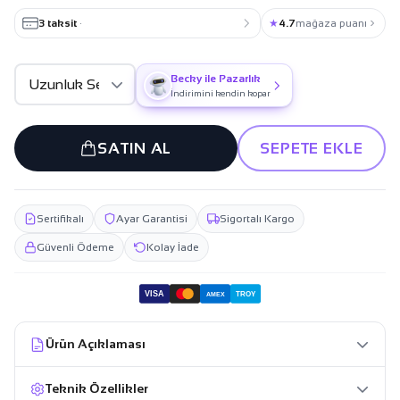
3 taksit
·
★
4.7
mağaza puanı
Becky ile Pazarlık
İndirimini kendin kopar
SATIN AL
SEPETE EKLE
Sertifikalı
Ayar Garantisi
Sigortalı Kargo
Güvenli Ödeme
Kolay İade
VISA
TROY
AMEX
Ürün Açıklaması
Teknik Özellikler