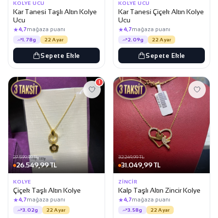
KOLYE UCU
KOLYE UCU
Kar Tanesi Taşlı Altın Kolye
Kar Tanesi Çiçek Altın Kolye
Ucu
Ucu
★
★
4,7
mağaza puanı
4,7
mağaza puanı
1.78g
22 Ayar
2.09g
22 Ayar
Sepete Ekle
Sepete Ekle
1
27.599,99 TL
32.249,99 TL
26.549,99 TL
31.049,99 TL
KOLYE
ZINCIR
Çiçek Taşlı Altın Kolye
Kalp Taşlı Altın Zincir Kolye
★
★
4,7
mağaza puanı
4,7
mağaza puanı
3.02g
22 Ayar
3.58g
22 Ayar