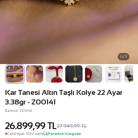
1 / 7
Kar Tanesi Altın Taşlı Kolye 22 Ayar
3.38gr - Z00141
Barkod: Z00141
26.899,99 TL
27.949,99 TL
Canli fiyat
· KDV dahil
Pazartesi Kargoda