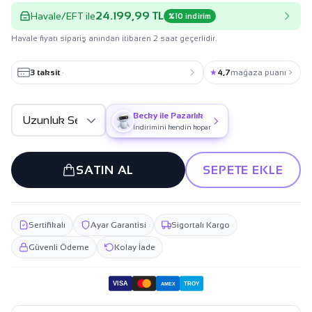
24.199,99 TL
Havale/EFT ile
%10 indirim
Havale fiyatı sipariş anından itibaren 2 saat geçerlidir.
3 taksit
·
★
4,7
mağaza puanı
Becky ile Pazarlık
İndirimini kendin kopar
SATIN AL
SEPETE EKLE
Sertifikalı
Ayar Garantisi
Sigortalı Kargo
Güvenli Ödeme
Kolay İade
VISA
TROY
AMEX