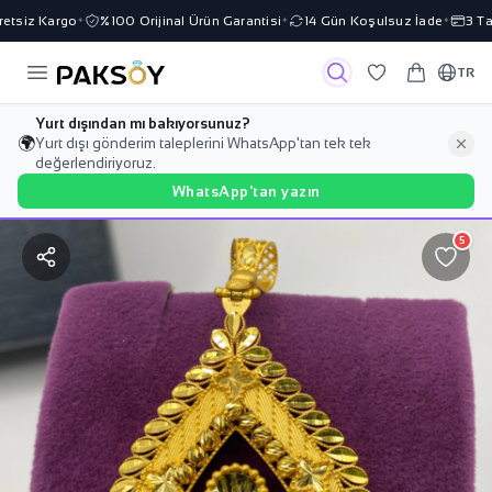
tsiz Kargo
%100 Orijinal Ürün Garantisi
14 Gün Koşulsuz İade
3 Tak
✦
✦
✦
TR
Yurt dışından mı bakıyorsunuz?
🌍
Yurt dışı gönderim taleplerini WhatsApp'tan tek tek
değerlendiriyoruz.
WhatsApp'tan yazın
5