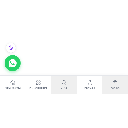
Yonca Su Damlası Altın Kolye Ucu 22 Ayar 10.02gr - Z00152
Ana Sayfa
Kategoriler
Ara
Hesap
Sepet
76.149,99 TL
Sepete Ekle
3 taksitle aylık
25.383,33 TL
×
BIZI BURALARDA DA BULABILIRSINIZ
YAKINDA
YAKINDA