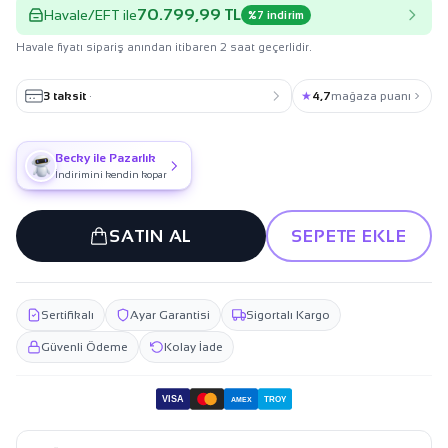
70.799,99 TL
Havale/EFT ile
%7 indirim
Havale fiyatı sipariş anından itibaren 2 saat geçerlidir.
3 taksit
·
★
4,7
mağaza puanı
Becky ile Pazarlık
İndirimini kendin kopar
SATIN AL
SEPETE EKLE
Sertifikalı
Ayar Garantisi
Sigortalı Kargo
Güvenli Ödeme
Kolay İade
VISA
TROY
AMEX