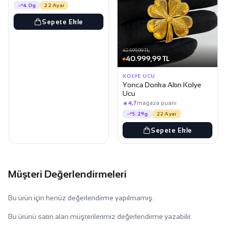
4.0g
22 Ayar
Sepete Ekle
42.599,99 TL
40.999,99 TL
KOLYE UCU
Yonca Dorika Altın Kolye
Ucu
★
4,7
mağaza puanı
5.29g
22 Ayar
Sepete Ekle
Müşteri Değerlendirmeleri
Bu ürün için henüz değerlendirme yapılmamış.
Bu ürünü satın alan müşterilerimiz değerlendirme yazabilir.