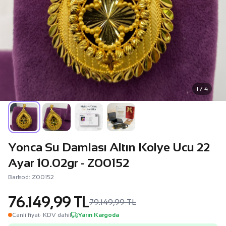
1 / 4
Yonca Su Damlası Altın Kolye Ucu 22
Ayar 10.02gr - Z00152
Barkod: Z00152
76.149,99 TL
79.149,99 TL
Canli fiyat
· KDV dahil
Yarın Kargoda