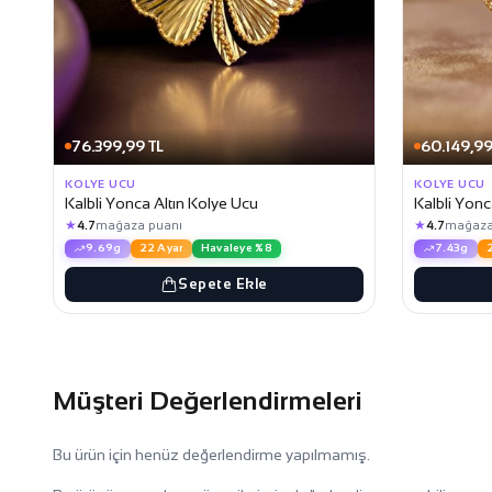
76.399,99 TL
60.149,99
KOLYE UCU
KOLYE UCU
Kalbli Yonca Altın Kolye Ucu
Kalbli Yonc
★
★
4.7
mağaza puanı
4.7
mağaza
9.69g
22 Ayar
Havaleye %8
7.43g
Sepete Ekle
Müşteri Değerlendirmeleri
Bu ürün için henüz değerlendirme yapılmamış.