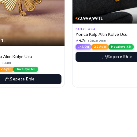
32.999,99 TL
KOLYE UCU
Yonca Kalp Altın Kolye Ucu
 TL
★
4.7
mağaza puanı
4.0g
22 Ayar
Havaleye %8
a Altın Kolye Ucu
Sepete Ekle
 puanı
22 Ayar
Havaleye %8
Sepete Ekle