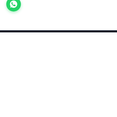
Takınca Stil, Saklayınca Değer
KURUMSAL
KATEGORI
Hakkımızda
Yatırımlık
Küpe
Altın Fiyatları
Kolyeler
Kahramanmaraş Altın Fiyatları
Çocuk
Altın Bozdurma Hesaplama