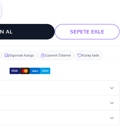
IN AL
SEPETE EKLE
Sigortalı Kargo
Güvenli Ödeme
Kolay İade
VISA
TROY
AMEX