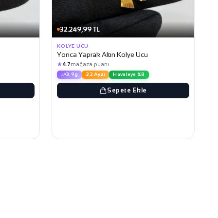
32.249,99 TL
KOLYE UCU
Yonca Yaprak Altın Kolye Ucu
★
4.7
mağaza puanı
3.9g
22 Ayar
Havaleye %8
Sepete Ekle