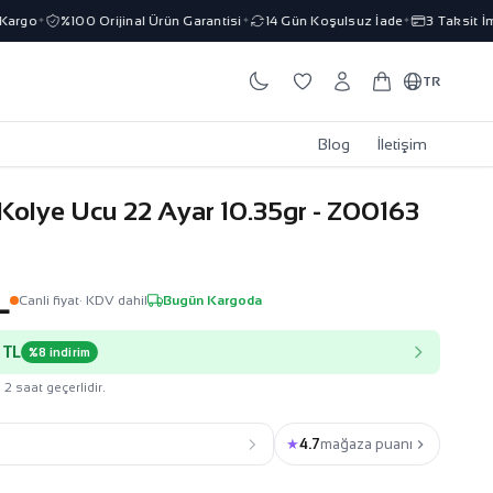
go
%100 Orijinal Ürün Garantisi
14 Gün Koşulsuz İade
3 Taksit İmkan
✦
✦
✦
TR
Blog
İletişim
 Kolye Ucu 22 Ayar 10.35gr - Z00163
L
Canli fiyat
· KDV dahil
Bugün Kargoda
 TL
%8 indirim
 2 saat geçerlidir.
★
4.7
mağaza puanı