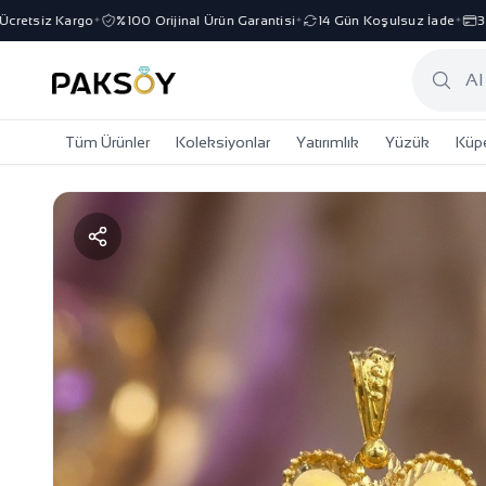
tsiz Kargo
%100 Orijinal Ürün Garantisi
14 Gün Koşulsuz İade
3 Tak
✦
✦
✦
Tüm Ürünler
Koleksiyonlar
Yatırımlık
Yüzük
Küp