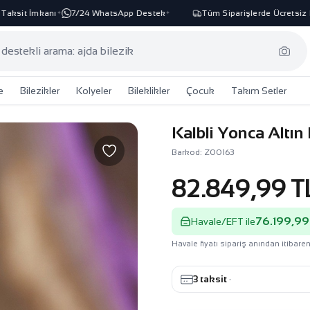
sit İmkanı
7/24 WhatsApp Destek
Tüm Siparişlerde Ücretsiz Kar
✦
✦
e
Bilezikler
Kolyeler
Bileklikler
Çocuk
Takım Setler
Kalbli Yonca Altın
Barkod: Z00163
82.849,99 T
76.199,99
Havale/EFT ile
Havale fiyatı sipariş anından itibaren
3 taksit
·