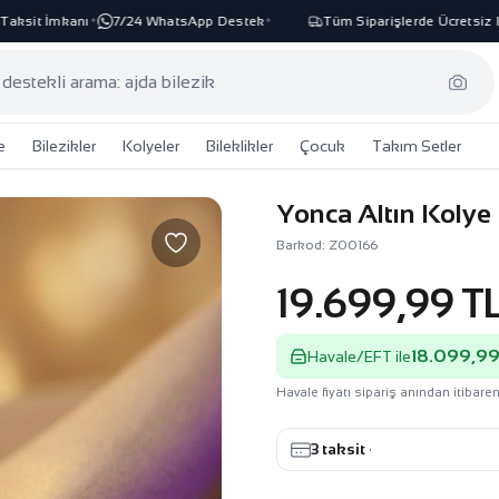
it İmkanı
7/24 WhatsApp Destek
Tüm Siparişlerde Ücretsiz Karg
✦
✦
e
Bilezikler
Kolyeler
Bileklikler
Çocuk
Takım Setler
Yonca Altın Kolye 
Barkod: Z00166
19.699,99 T
18.099,99
Havale/EFT ile
Havale fiyatı sipariş anından itibaren
3 taksit
·