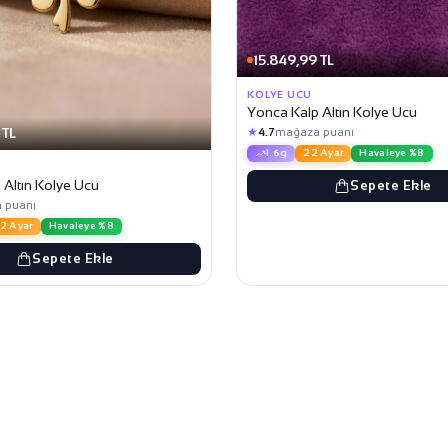
15.849,99 TL
KOLYE UCU
Yonca Kalp Altın Kolye Ucu
 TL
★
4.7
mağaza puanı
1.6g
22 Ayar
Havaleye %8
 Altın Kolye Ucu
Sepete Ekle
 puanı
2 Ayar
Havaleye %8
Sepete Ekle