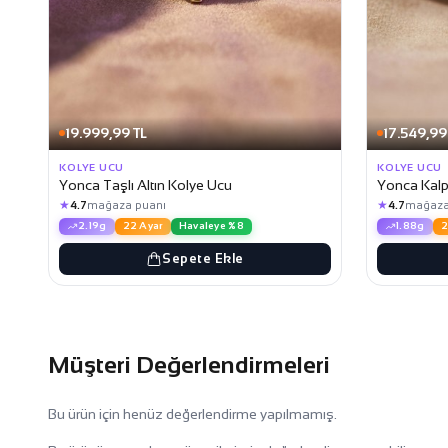
19.999,99 TL
17.549,99
KOLYE UCU
KOLYE UCU
Yonca Taşlı Altın Kolye Ucu
Yonca Kalp
★
★
4.7
mağaza puanı
4.7
mağaza
2.19g
22 Ayar
Havaleye %8
1.88g
2
Sepete Ekle
Müşteri Değerlendirmeleri
Bu ürün için henüz değerlendirme yapılmamış.