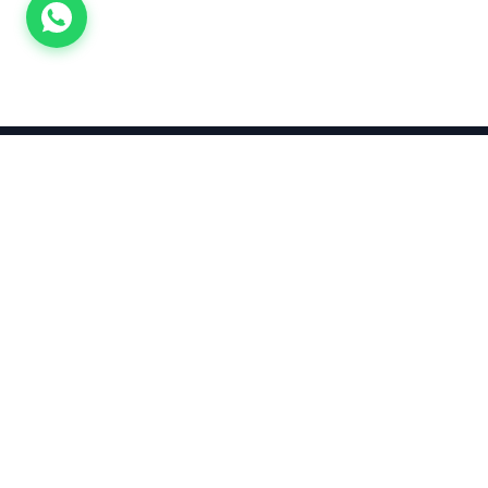
Takınca Stil, Saklayınca Değer
KURUMSAL
KATEGORI
Hakkımızda
Yatırımlık
Küpe
Altın Fiyatları
Kolyeler
Kahramanmaraş Altın Fiyatları
Çocuk
Altın Bozdurma Hesaplama