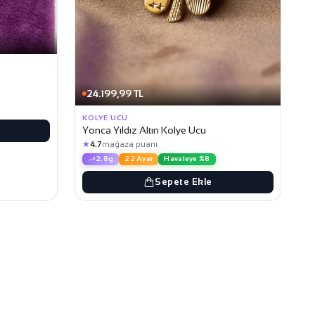
24.199,99 TL
KOLYE UCU
Yonca Yıldız Altın Kolye Ucu
★
4.7
mağaza puanı
2.8g
22 Ayar
Havaleye %8
Sepete Ekle