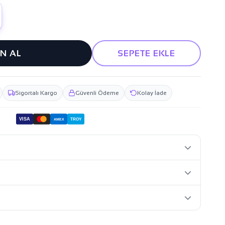
IN AL
SEPETE EKLE
Sigortalı Kargo
Güvenli Ödeme
Kolay İade
VISA
TROY
AMEX