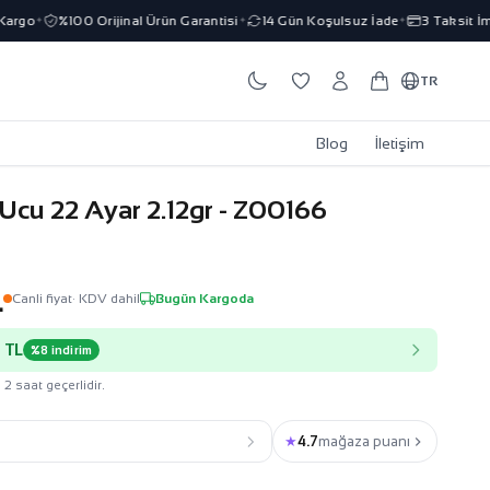
o
%100 Orijinal Ürün Garantisi
14 Gün Koşulsuz İade
3 Taksit İmkan
✦
✦
✦
TR
Blog
İletişim
Ucu 22 Ayar 2.12gr - Z00166
L
Canli fiyat
· KDV dahil
Bugün Kargoda
 TL
%8 indirim
 2 saat geçerlidir.
★
4.7
mağaza puanı