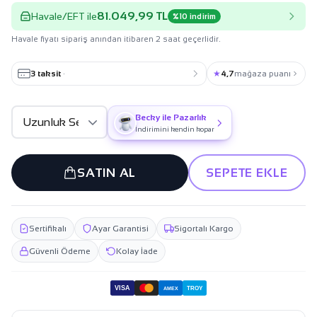
81.049,99 TL
Havale/EFT ile
%10 indirim
Havale fiyatı sipariş anından itibaren 2 saat geçerlidir.
3 taksit
·
★
4,7
mağaza puanı
Becky ile Pazarlık
İndirimini kendin kopar
SATIN AL
SEPETE EKLE
Sertifikalı
Ayar Garantisi
Sigortalı Kargo
Güvenli Ödeme
Kolay İade
VISA
TROY
AMEX