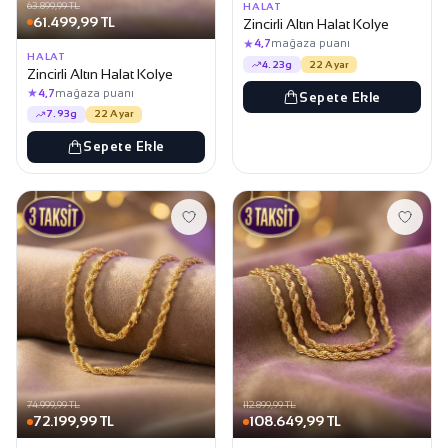
63.899,99 TL
HALAT
61.499,99 TL
Zincirli Altın Halat Kolye
★
4,7
mağaza puanı
HALAT
4.23g
22 Ayar
Zincirli Altın Halat Kolye
★
4,7
mağaza puanı
Sepete Ekle
7.93g
22 Ayar
Sepete Ekle
74.999,99 TL
112.899,99 TL
72.199,99 TL
108.649,99 TL