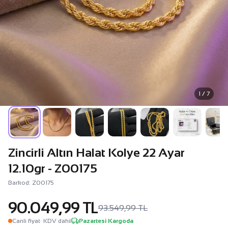
1 / 7
Zincirli Altın Halat Kolye 22 Ayar
12.10gr - Z00175
Barkod: Z00175
90.049,99 TL
93.549,99 TL
Canli fiyat
· KDV dahil
Pazartesi Kargoda