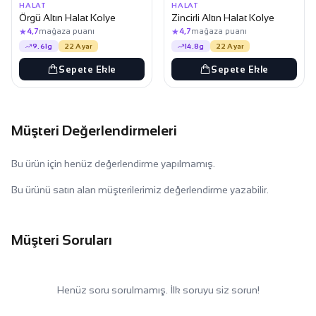
HALAT
HALAT
Örgü Altın Halat Kolye
Zincirli Altın Halat Kolye
★
★
4,7
mağaza puanı
4,7
mağaza puanı
9.61g
22 Ayar
14.8g
22 Ayar
Sepete Ekle
Sepete Ekle
Müşteri Değerlendirmeleri
Bu ürün için henüz değerlendirme yapılmamış.
Bu ürünü satın alan müşterilerimiz değerlendirme yazabilir.
Müşteri Soruları
Henüz soru sorulmamış. İlk soruyu siz sorun!