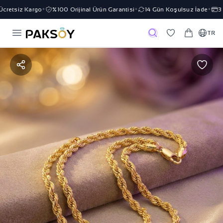
retsiz Kargo
%100 Orijinal Ürün Garantisi
14 Gün Koşulsuz İade
3 T
✦
✦
✦
TR