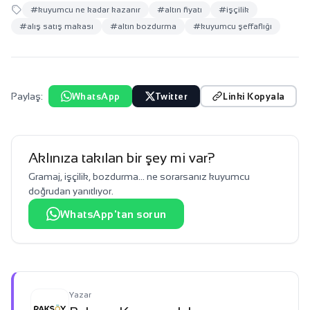
#kuyumcu ne kadar kazanır
#altın fiyatı
#işçilik
#alış satış makası
#altın bozdurma
#kuyumcu şeffaflığı
Paylaş:
WhatsApp
Twitter
Linki Kopyala
Aklınıza takılan bir şey mi var?
Gramaj, işçilik, bozdurma… ne sorarsanız kuyumcu
doğrudan yanıtlıyor.
WhatsApp'tan sorun
Yazar