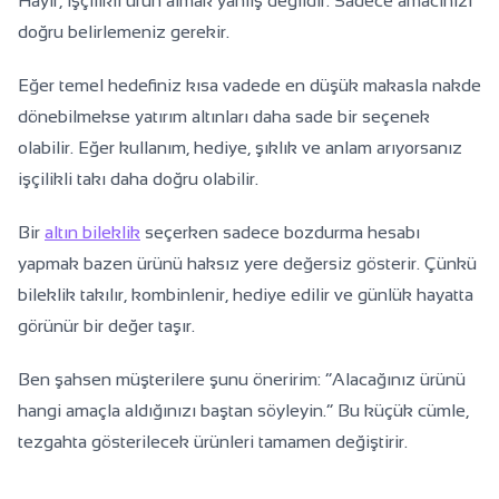
Hayır, işçilikli ürün almak yanlış değildir. Sadece amacınızı
doğru belirlemeniz gerekir.
Eğer temel hedefiniz kısa vadede en düşük makasla nakde
dönebilmekse yatırım altınları daha sade bir seçenek
olabilir. Eğer kullanım, hediye, şıklık ve anlam arıyorsanız
işçilikli takı daha doğru olabilir.
Bir
altın bileklik
seçerken sadece bozdurma hesabı
yapmak bazen ürünü haksız yere değersiz gösterir. Çünkü
bileklik takılır, kombinlenir, hediye edilir ve günlük hayatta
görünür bir değer taşır.
Ben şahsen müşterilere şunu öneririm: “Alacağınız ürünü
hangi amaçla aldığınızı baştan söyleyin.” Bu küçük cümle,
tezgahta gösterilecek ürünleri tamamen değiştirir.