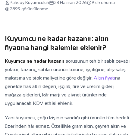
Paksoy Kuyumculuk
23 Haziran 2026
9 dk okuma
Kuyumcu ne kadar kazanır: altın
2899 görüntülenme
fiyatına hangi kalemler eklenir?
Kuyumcu ne kadar kazanır: altın
fiyatına hangi kalemler eklenir?
Kuyumcu ne kadar kazanır
sorusunun tek bir sabit cevabı
yoktur; kazanç, satılan ürünün türüne, işçiliğine, alış-satış
makasına ve stok maliyetine göre değişir.
Altın fiyatı
na
genelde has altın değeri, işçilik, fire ve üretim gideri,
mağaza giderleri, kâr marjı ve ziynet ürünlerinde
uygulanacak KDV etkisi eklenir.
Yani kuyumcu, çoğu kişinin sandığı gibi ürünün tüm bedeli
üzerinden kâr etmez. Özellikle gram altın, çeyrek altın ve
Cumhuriyet altını gibi yatırım ürünlerinde kazanç daha çok