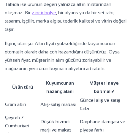
Takıda ise ürünün değeri yalnızca altın miktarından
oluşmaz. Bir
zincir kolye
, bir alyans ya da bir set takı;
tasarım, işçilik, marka algısı, tedarik kalitesi ve vitrin değeri
taşır.
İlginç olan şu: Altın fiyatı yükseldiğinde kuyumcunun
otomatik olarak daha çok kazandığını düşünürüz. Oysa
yüksek fiyat, müşterinin alım gücünü zorlayabilir ve
mağazanın yeni ürün koyma maliyetini artırabilir.
Kuyumcunun
Müşteri neye
Ürün türü
kazanç alanı
bakmalı?
Güncel alış ve satış
Gram altın
Alış-satış makası
farkı
Çeyrek /
Düşük hizmet
Darphane damgası ve
Cumhuriyet
marjı ve makas
piyasa farkı