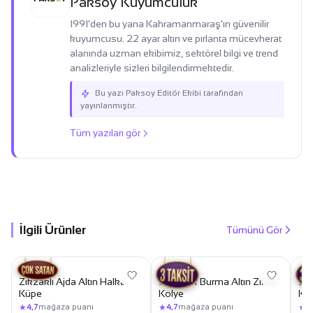
Paksoy Kuyumculuk
1991'den bu yana Kahramanmaraş'ın güvenilir
kuyumcusu. 22 ayar altın ve pırlanta mücevherat
alanında uzman ekibimiz, sektörel bilgi ve trend
analizleriyle sizleri bilgilendirmektedir.
Bu yazı Paksoy Editör Ekibi tarafından
yayınlanmıştır.
Tüm yazıları gör
İlgili Ürünler
Tümünü Gör
24.699,99 TL
26.299,99 TL
26.0
23.799,99 TL
25.349,99 TL
25
HALKA
ZINCIR
ZIN
Zikzaklı Ajda Altın Halka
Singapur Burma Altın Zincir
Sin
Küpe
Kolye
Ko
★
★
★
4,7
mağaza puanı
4,7
mağaza puanı
4