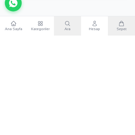
Ana Sayfa
Kategoriler
Ara
Hesap
Sepet
×
WhatsApp
Sana özel 500 TL
Mobil uygulamayı indir, ilk alışverişinde
500 TL indirim
kuponunu
kullan.
KURUMSAL
Google Play'den İndir
KATEGORILER
App Store'dan İndir
İLETIŞIM