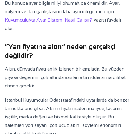
Bu konuda ayar bilgisini iyi okumak da önemlidir. Ayar,
milyem ve damga ilişkisini daha ayrıntılı görmek için
Kuyumculukta Ayar Sistemi Nasıl Çalışır?
yazısı faydalı
olur.
“Yarı fiyatına altın” neden gerçekçi
değildir?
Altın, dünyada fiyatı anlık izlenen bir emtiadır. Bu yüzden
piyasa değerinin çok altında satılan altın iddialarına dikkat
etmek gerekir.
İstanbul Kuyumcular Odası tarafındaki uyarılarda da benzer
bir nokta öne çıkar: Altının fiyatı maden maliyeti, tasarım,
işçilik, marka değeri ve hizmet kalitesiyle oluşur. Bu
kalemleri yok sayan “çok ucuz altın” söylemi ekonomik
olarak sağlıklı görünmez.