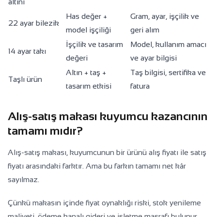
altını
Has değer +
Gram, ayar, işçilik ve
22 ayar bilezik
model işçiliği
geri alım
İşçilik ve tasarım
Model, kullanım amacı
14 ayar takı
değeri
ve ayar bilgisi
Altın + taş +
Taş bilgisi, sertifika ve
Taşlı ürün
tasarım etkisi
fatura
Alış-satış makası kuyumcu kazancının
tamamı mıdır?
Alış-satış makası, kuyumcunun bir ürünü alış fiyatı ile satış
fiyatı arasındaki farktır. Ama bu farkın tamamı net kâr
sayılmaz.
Çünkü makasın içinde fiyat oynaklığı riski, stok yenileme
maliyeti, ödeme kanalı gideri ve işletme masrafı bulunur.