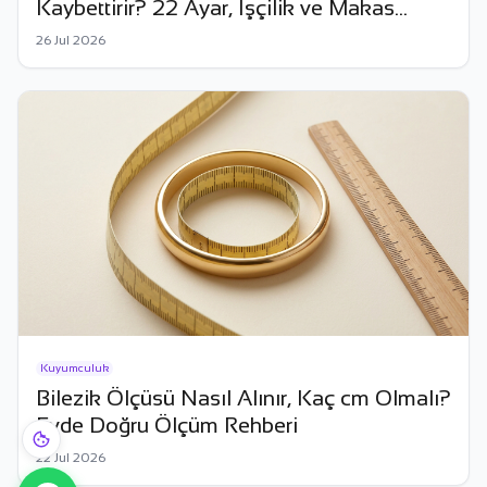
Kaybettirir? 22 Ayar, İşçilik ve Makas
Rehberi
26 Jul 2026
Kuyumculuk
Bilezik Ölçüsü Nasıl Alınır, Kaç cm Olmalı?
Evde Doğru Ölçüm Rehberi
22 Jul 2026