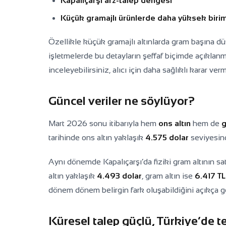
Kapalıçarşı arz-talep dengesi
Küçük gramajlı ürünlerde daha yüksek birim
Özellikle küçük gramajlı altınlarda gram başına d
işletmelerde bu detayların şeffaf biçimde açıklan
inceleyebilirsiniz, alıcı için daha sağlıklı karar verm
Güncel veriler ne söylüyor?
Mart 2026 sonu itibarıyla hem
ons altın
hem de
g
tarihinde ons altın yaklaşık
4.575 dolar
seviyesind
Aynı dönemde Kapalıçarşı’da fiziki gram altının sat
altın yaklaşık
4.493 dolar
, gram altın ise
6.417 TL
dönem dönem belirgin fark oluşabildiğini açıkça gö
Küresel talep güçlü, Türkiye’de t