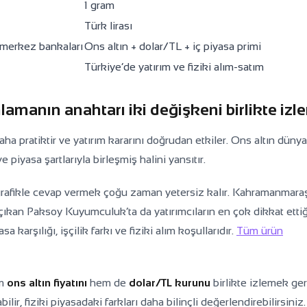
1 gram
Türk lirası
, merkez bankaları
Ons altın + dolar/TL + iç piyasa primi
Türkiye’de yatırım ve fiziki alım-satım
nlamanın anahtarı iki değişkeni birlikte izl
aha pratiktir ve yatırım kararını doğrudan etkiler. Ons altın düny
 piyasa şartlarıyla birleşmiş halini yansıtır.
 grafikle cevap vermek çoğu zaman yetersiz kalır. Kahramanmaraş
çıkan Paksoy Kuyumculuk’ta da yatırımcıların en çok dikkat ettiğ
karşılığı, işçilik farkı ve fiziki alım koşullarıdır.
Tüm ürün
em
ons altın fiyatını
hem de
dolar/TL kurunu
birlikte izlemek ger
r, fiziki piyasadaki farkları daha bilinçli değerlendirebilirsiniz.