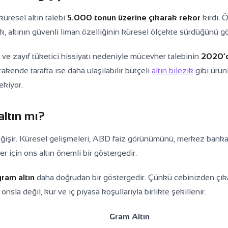
küresel altın talebi
5.000 tonun üzerine çıkarak rekor
kırdı. Ö
lık, altının güvenli liman özelliğinin küresel ölçekte sürdüğünü gö
n ve zayıf tüketici hissiyatı nedeniyle mücevher talebinin
2020’
erakende tarafta ise daha ulaşılabilir bütçeli
altın bilezik
gibi ürün
ekiyor.
altın mı?
eğişir. Küresel gelişmeleri, ABD faiz görünümünü, merkez banka
ler için ons altın önemli bir göstergedir.
gram altın
daha doğrudan bir göstergedir. Çünkü cebinizden çıka
onsla değil, kur ve iç piyasa koşullarıyla birlikte şekillenir.
Gram Altın