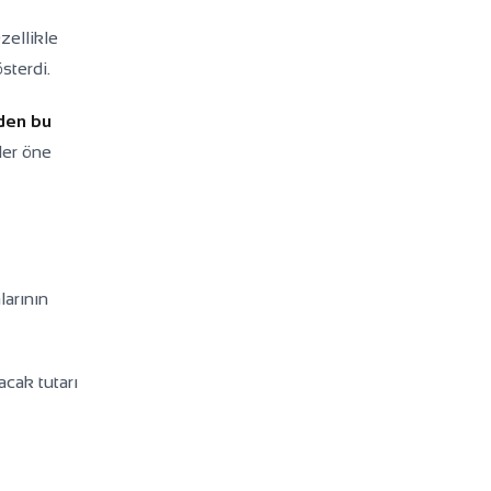
zellikle
sterdi.
den bu
ler öne
larının
cak tutarı