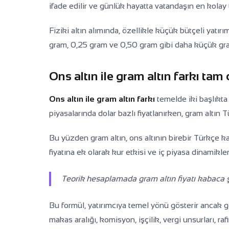
ifade edilir ve günlük hayatta vatandaşın en kolay ta
Fiziki altın alımında, özellikle küçük bütçeli yatı
gram, 0,25 gram ve 0,50 gram gibi daha küçük grama
Ons altın ile gram altın farkı tam
Ons altın ile gram altın farkı
temelde iki başlıkta 
piyasalarında dolar bazlı fiyatlanırken, gram altın T
Bu yüzden gram altın, ons altının birebir Türkçe kar
fiyatına ek olarak kur etkisi ve iç piyasa dinamikle
Teorik hesaplamada gram altın fiyatı kabaca 
Bu formül, yatırımcıya temel yönü gösterir ancak ge
makas aralığı, komisyon, işçilik, vergi unsurları, r