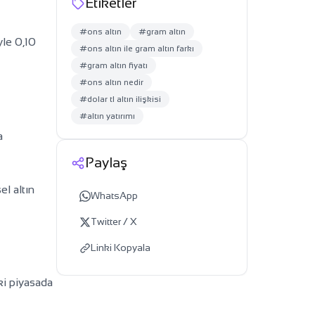
Etiketler
#ons altın
#gram altın
yle 0,10
#ons altın ile gram altın farkı
#gram altın fiyatı
#ons altın nedir
#dolar tl altın ilişkisi
#altın yatırımı
a
Paylaş
el altın
WhatsApp
Twitter / X
Linki Kopyala
ki piyasada