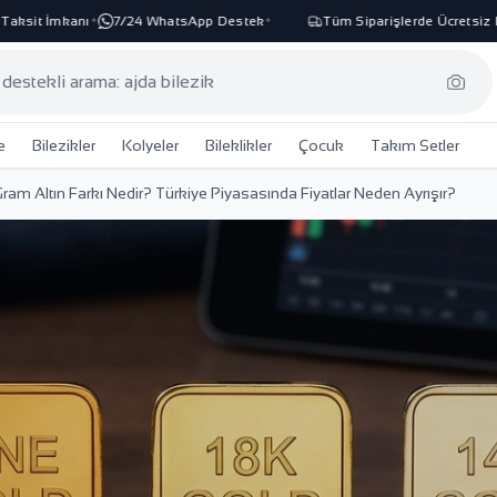
 İmkanı
7/24 WhatsApp Destek
Tüm Siparişlerde Ücretsiz Kargo
✦
✦
✦
e
Bilezikler
Kolyeler
Bileklikler
Çocuk
Takım Setler
 Gram Altın Farkı Nedir? Türkiye Piyasasında Fiyatlar Neden Ayrışır?