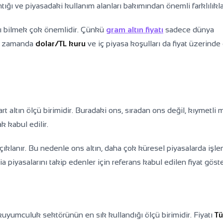
ntığı ve piyasadaki kullanım alanları bakımından önemli farklılıklar
ımı bilmek çok önemlidir. Çünkü
gram altın fiyatı
sadece dünya
ynı zamanda
dolar/TL kuru
ve iç piyasa koşulları da fiyat üzerind
art altın ölçü birimidir. Buradaki ons, sıradan ons değil, kıymetli 
k kabul edilir.
ıklanır. Bu nedenle ons altın, daha çok küresel piyasalarda işl
tia piyasalarını takip edenler için referans kabul edilen fiyat göst
kuyumculuk sektörünün en sık kullandığı ölçü birimidir. Fiyatı
Tü