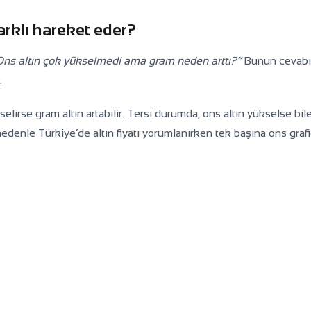
rklı hareket eder?
Ons altın çok yükselmedi ama gram neden arttı?”
Bunun cevabı
.
lirse gram altın artabilir. Tersi durumda, ons altın yükselse bil
u nedenle Türkiye’de altın fiyatı yorumlanırken tek başına ons graf