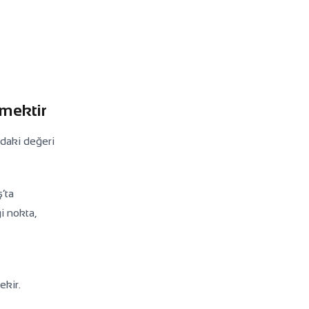
emektir
adaki değeri
’ta
i nokta,
ekir.