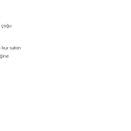
 çoğu
e kur sakin
iğine