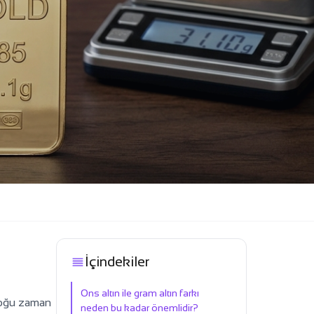
İçindekiler
Ons altın ile gram altın farkı
 çoğu zaman
neden bu kadar önemlidir?