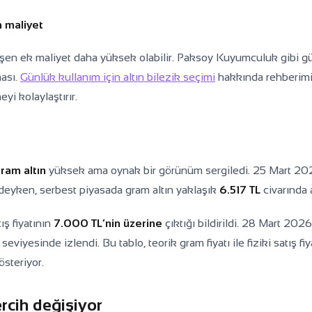
 maliyet
üşen ek maliyet daha yüksek olabilir. Paksoy Kuyumculuk gibi g
ması.
Günlük kullanım için altın bilezik seçimi
hakkında rehberimi
eyi kolaylaştırır.
ram altın
yüksek ama oynak bir görünüm sergiledi. 25 Mart 20
eyken, serbest piyasada gram altın yaklaşık
6.517 TL
civarında a
ış fiyatının
7.000 TL’nin üzerine
çıktığı bildirildi. 28 Mart 202
seviyesinde izlendi. Bu tablo, teorik gram fiyatı ile fiziki satış fi
steriyor.
ercih değişiyor