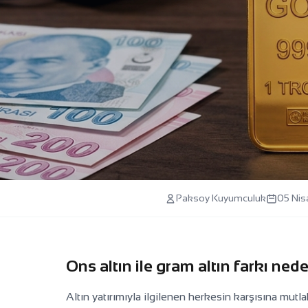
Altın Bilgi
Paksoy Kuyumculuk
05 Ni
Ons Altın ile Gram Altın Farkı Nedir? Tü
Ayrışır?
Ons altın ile gram altın farkı ne
Altın yatırımıyla ilgilenen herkesin karşısına mutl