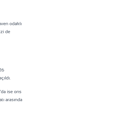
üven odaklı
zi de
26
çıldı.
6’da ise ons
yatı arasında