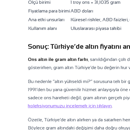
Ölçü birimi
1 troy ons = 31,1035 gram
Fiyatlama para birimi
ABD doları
Ana etki unsurları
Küresel riskler, ABD faizleri
Kullanım alanı
Uluslararası piyasa takibi
Sonuç: Türkiye’de altın fiyatını a
Ons altın ile gram altın farkı
, sanıldığından çok d
gösterirken, gram altın Türkiye’de bu değerin kur ve
Bu nedenle “altın yükseldi mi?” sorusuna tek bir
1991’den bu yana güvenilir hizmet anlayışıyla öne 
sadece ons hareketi değil; gram altının gerçek piyasa 
koleksiyonumuzu incelemek için tıklayın
.
Özetle, Türkiye’de altın alırken ya da satarken h
Böylece gram altındaki değişimi daha doğru okuyabili