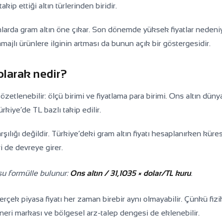
kip ettiği altın türlerinden biridir.
rımlarda gram altın öne çıkar. Son dönemde yüksek fiyatlar nedeni
jlı ürünlere ilginin artması da bunun açık bir göstergesidir.
 olarak nedir?
özetlenebilir: ölçü birimi ve fiyatlama para birimi. Ons altın düny
ürkiye’de TL bazlı takip edilir.
şılığı değildir. Türkiye’deki gram altın fiyatı hesaplanırken küres
ri de devreye girer.
şu formülle bulunur:
Ons altın / 31,1035 × dolar/TL kuru
.
rçek piyasa fiyatı her zaman birebir aynı olmayabilir. Çünkü fizi
afineri markası ve bölgesel arz-talep dengesi de eklenebilir.