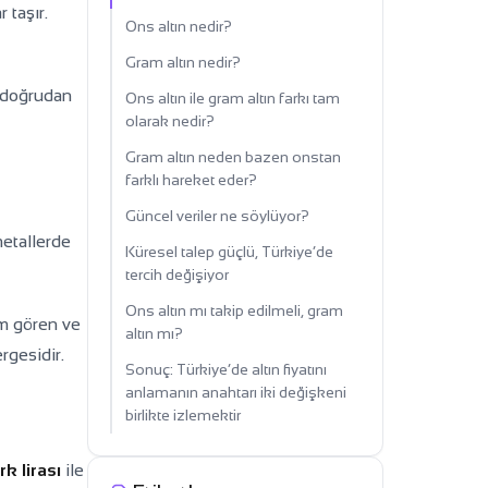
 taşır.
Ons altın nedir?
Gram altın nedir?
e doğrudan
Ons altın ile gram altın farkı tam
olarak nedir?
Gram altın neden bazen onstan
farklı hareket eder?
Güncel veriler ne söylüyor?
metallerde
Küresel talep güçlü, Türkiye’de
tercih değişiyor
Ons altın mı takip edilmeli, gram
em gören ve
altın mı?
ergesidir.
Sonuç: Türkiye’de altın fiyatını
anlamanın anahtarı iki değişkeni
birlikte izlemektir
rk lirası
ile