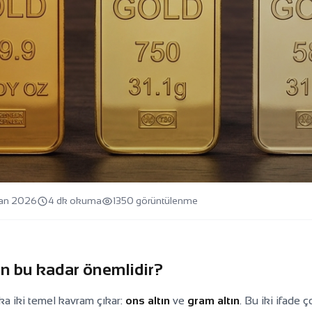
san 2026
4 dk okuma
1350 görüntülenme
rkiye Piyasasında Fiyatlar Neden
den bu kadar önemlidir?
aka iki temel kavram çıkar:
ons altın
ve
gram altın
. Bu iki ifade