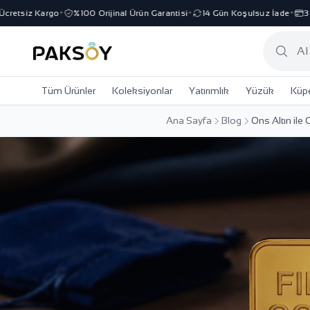
iz Kargo
%100 Orijinal Ürün Garantisi
14 Gün Koşulsuz İade
3 Taksit
✦
✦
✦
Tüm Ürünler
Koleksiyonlar
Yatırımlık
Yüzük
Küp
Ana Sayfa
Blog
Ons Altın ile