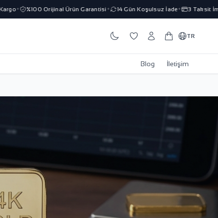
%100 Orijinal Ürün Garantisi
14 Gün Koşulsuz İade
3 Taksit İmkanı
✦
✦
✦
TR
Blog
İletişim