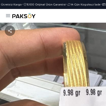
Ücretsiz Kargo
%100 Orijinal Ürün Garantisi
14 Gün Koşulsuz İade
3 
✦
✦
✦