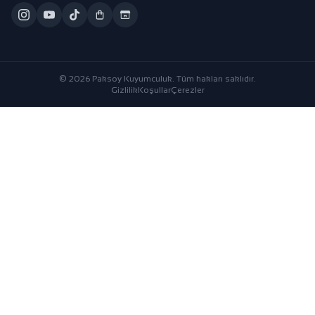
© 2026 Paksoy Kuyumculuk. Tüm hakları saklıdır.
Gizlilik
Koşullar
Çerezler