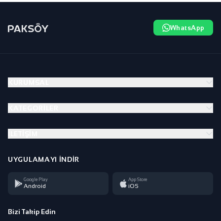
WhatsApp
KURUMSAL
KATEGORILER
İLETIŞIM
UYGULAMAYI İNDIR
Google Play
App Store
Android
iOS
Bizi Takip Edin