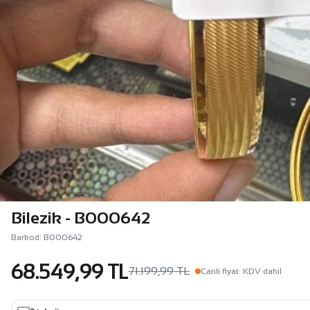
Bilezik - B000642
Barkod: B000642
68.549,99 TL
71.199,99 TL
Canli fiyat
· KDV dahil