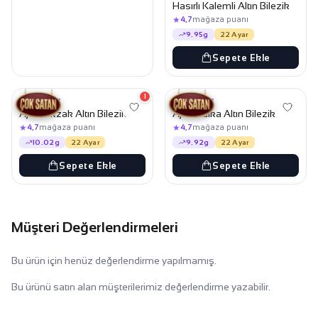
Hasırlı Kalemli Altın Bilezik
★
4,7
mağaza puanı
9.95g
22 Ayar
Sepete Ekle
71.549,99 TL
70.799,99 TL
68.849,99 TL
68.149,99 TL
1
İŞÇILIKSIZ
İŞÇILIKSIZ
Ajda Zikzak Altın Bilezik
Ajda Halka Altın Bilezik
★
★
4,7
mağaza puanı
4,7
mağaza puanı
10.02g
22 Ayar
9.92g
22 Ayar
Sepete Ekle
Sepete Ekle
Müşteri Değerlendirmeleri
Bu ürün için henüz değerlendirme yapılmamış.
Bu ürünü satın alan müşterilerimiz değerlendirme yazabilir.