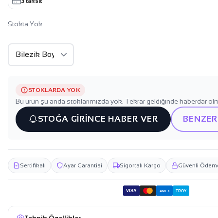
3 taksit
·
Stokta Yok
STOKLARDA YOK
Bu ürün şu anda stoklarımızda yok. Tekrar geldiğinde haberdar olm
STOĞA GİRİNCE HABER VER
BENZER
Sertifikalı
Ayar Garantisi
Sigortalı Kargo
Güvenli Ödem
VISA
TROY
AMEX
Teknik Özellikler