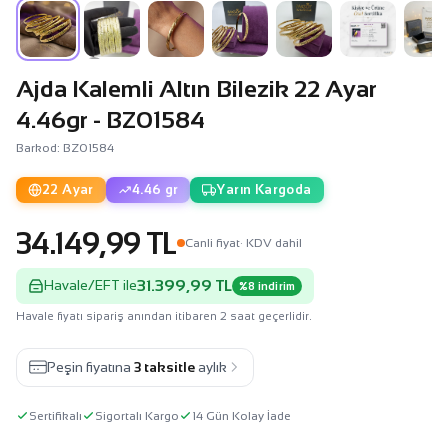
Ajda Kalemli Altın Bilezik 22 Ayar
4.46gr - BZ01584
Barkod: BZ01584
22 Ayar
4.46 gr
Yarın Kargoda
34.149,99 TL
Canli fiyat
· KDV dahil
31.399,99 TL
Havale/EFT ile
%8 indirim
Havale fiyatı sipariş anından itibaren 2 saat geçerlidir.
Peşin fiyatına
3 taksitle
aylık
Sertifikalı
Sigortalı Kargo
14 Gün Kolay İade