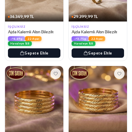
34.349,99 TL
29.399,99 TL
İŞÇILIKSIZ
İŞÇILIKSIZ
Ajda Kalemli Altın Bilezik
Ajda Kalemli Altın Bilezik
4.49g
22 Ayar
3.75g
22 Ayar
Havaleye %8
Havaleye %8
Sepete Ekle
Sepete Ekle