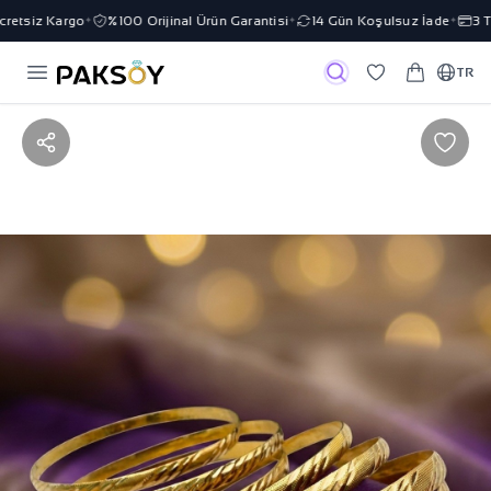
etsiz Kargo
%100 Orijinal Ürün Garantisi
14 Gün Koşulsuz İade
3 Tak
✦
✦
✦
TR