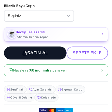
Bilezik Boyu Seçin
Becky ile Pazarlık
İndirimini kendin kopar
SATIN AL
SEPETE EKLE
Havale ile
%8 indirimli
sipariş verin
Sertifikalı
Ayar Garantisi
Sigortalı Kargo
Güvenli Ödeme
Kolay İade
VISA
TROY
AMEX