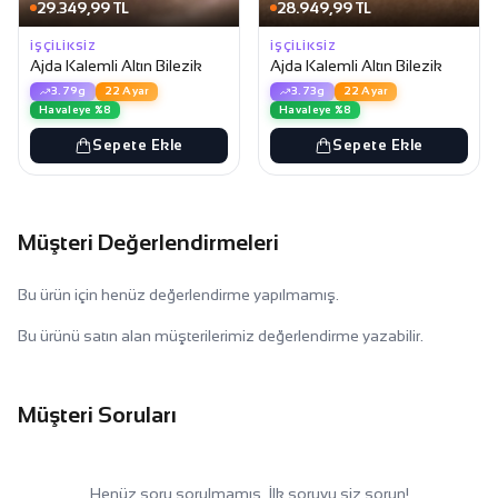
29.349,99 TL
28.949,99 TL
İŞÇILIKSIZ
İŞÇILIKSIZ
Ajda Kalemli Altın Bilezik
Ajda Kalemli Altın Bilezik
3.79g
22 Ayar
3.73g
22 Ayar
Havaleye %8
Havaleye %8
Sepete Ekle
Sepete Ekle
Müşteri Değerlendirmeleri
Bu ürün için henüz değerlendirme yapılmamış.
Bu ürünü satın alan müşterilerimiz değerlendirme yazabilir.
Müşteri Soruları
Henüz soru sorulmamış. İlk soruyu siz sorun!