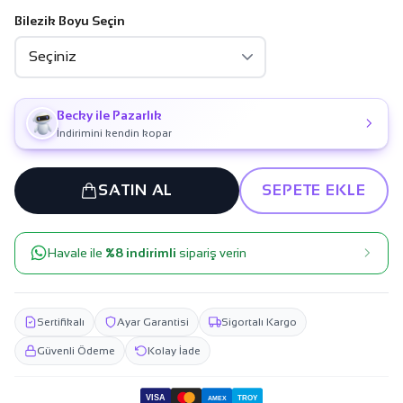
Bilezik Boyu Seçin
Becky ile Pazarlık
İndirimini kendin kopar
SATIN AL
SEPETE EKLE
Havale ile
%8 indirimli
sipariş verin
Sertifikalı
Ayar Garantisi
Sigortalı Kargo
Güvenli Ödeme
Kolay İade
VISA
TROY
AMEX