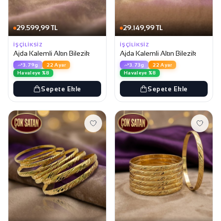
29.599,99 TL
29.149,99 TL
İŞÇILIKSIZ
İŞÇILIKSIZ
Ajda Kalemli Altın Bilezik
Ajda Kalemli Altın Bilezik
3.79g
22 Ayar
3.73g
22 Ayar
Havaleye %8
Havaleye %8
Sepete Ekle
Sepete Ekle