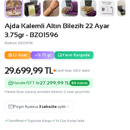
Ajda Kalemli Altın Bilezik 22 Ayar
3.75gr - BZ01596
Barkod: BZ01596
22 Ayar
3.75 gr
Yarın Kargoda
29.699,99 TL
Canli fiyat
· KDV dahil
27.299,99 TL
Havale/EFT ile
%8 indirim
Havale fiyatı sipariş anından itibaren 2 saat geçerlidir.
Peşin fiyatına
3 taksitle
aylık
Sertifikalı
Sigortalı Kargo
14 Gün Kolay İade