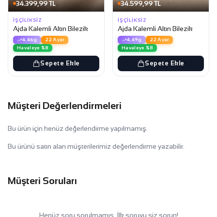
34.399,99 TL
34.599,99 TL
İŞÇILIKSIZ
İŞÇILIKSIZ
Ajda Kalemli Altın Bilezik
Ajda Kalemli Altın Bilezik
4.46g
22 Ayar
4.49g
22 Ayar
Havaleye %8
Havaleye %8
Sepete Ekle
Sepete Ekle
Müşteri Değerlendirmeleri
Bu ürün için henüz değerlendirme yapılmamış.
Bu ürünü satın alan müşterilerimiz değerlendirme yazabilir.
Müşteri Soruları
Henüz soru sorulmamış. İlk soruyu siz sorun!