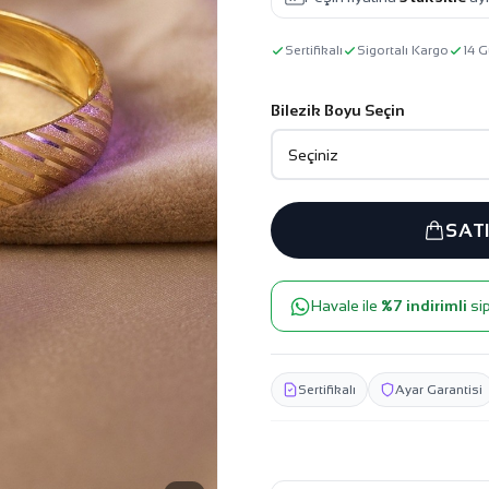
Sertifikalı
Sigortalı Kargo
14 G
Bilezik Boyu Seçin
SAT
Havale ile
%7 indirimli
sip
Sertifikalı
Ayar Garantisi