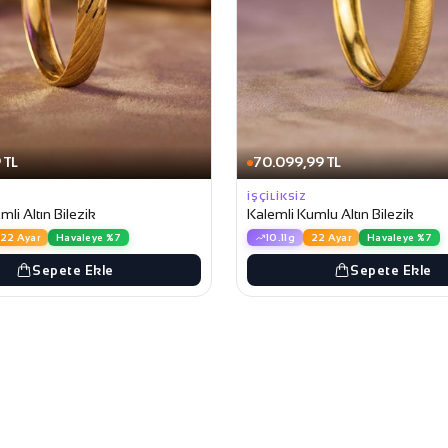
 TL
70.099,99 TL
İŞÇILIKSIZ
li Altın Bilezik
Kalemli Kumlu Altın Bilezik
22 Ayar
Havaleye %7
10.11g
22 Ayar
Havaleye %7
Sepete Ekle
Sepete Ekle