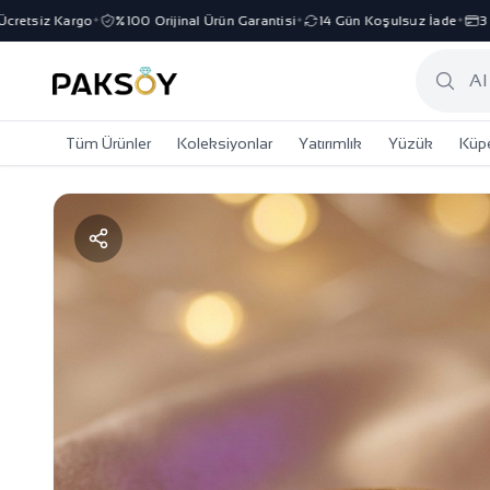
tsiz Kargo
%100 Orijinal Ürün Garantisi
14 Gün Koşulsuz İade
3 Taks
✦
✦
✦
Tüm Ürünler
Koleksiyonlar
Yatırımlık
Yüzük
Küp