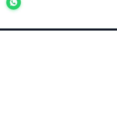
Takınca Stil, Saklayınca Değer
KURUMSAL
KATEGORI
Hakkımızda
Yatırımlık
Küpe
Altın Fiyatları
Kolyeler
Kahramanmaraş Altın Fiyatları
Çocuk
Altın Bozdurma Hesaplama
Blog