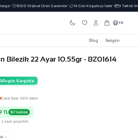
o
%100 Orijinal Ürün Garantisi
14 Gün Koşulsuz İade
3 Taksit İmkanı
✦
✦
✦
TR
Blog
İletişim
n Bilezik 22 Ayar 10.55gr - BZ01614
Bugün Kargoda
Canli fiyat
· KDV dahil
9 TL
%7 indirim
 2 saat geçerlidir.
ık