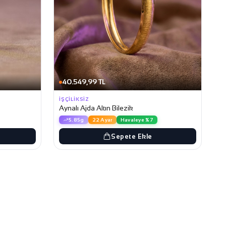
40.549,99 TL
İŞÇILIKSIZ
Aynalı Ajda Altın Bilezik
5.85g
22 Ayar
Havaleye %7
Sepete Ekle