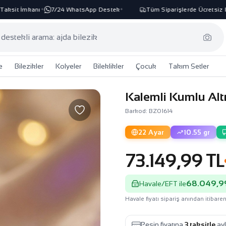
it İmkanı
7/24 WhatsApp Destek
Tüm Siparişlerde Ücretsiz Karg
✦
✦
e
Bilezikler
Kolyeler
Bileklikler
Çocuk
Takım Setler
Kalemli Kumlu Altı
Barkod: BZ01614
22 Ayar
10.55 gr
73.149,99 TL
68.049,9
Havale/EFT ile
Havale fiyatı sipariş anından itibaren
Peşin fiyatına
3 taksitle
ayl