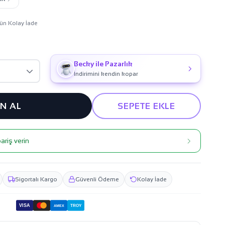
ün Kolay İade
Becky ile Pazarlık
İndirimini kendin kopar
IN AL
SEPETE EKLE
ariş verin
Sigortalı Kargo
Güvenli Ödeme
Kolay İade
VISA
TROY
AMEX