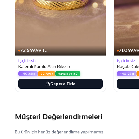
72.649,99 TL
71.049,99
İŞÇILIKSIZ
İŞÇILIKSIZ
Kalemli Kumlu Altın Bilezik
Başak Kalem
10.48g
22 Ayar
Havaleye %7
10.25g
Sepete Ekle
Müşteri Değerlendirmeleri
Bu ürün için henüz değerlendirme yapılmamış.