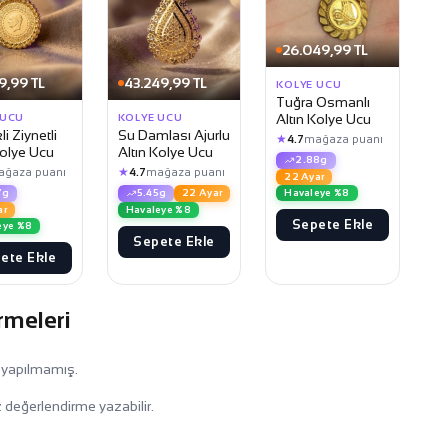
26.049,99 TL
9,99 TL
43.249,99 TL
KOLYE UCU
Tuğra Osmanlı
Altın Kolye Ucu
 UCU
KOLYE UCU
i Ziynetli
Su Damlası Ajurlu
★
4.7
mağaza puanı
Kolye Ucu
Altın Kolye Ucu
2.88g
★
ağaza puanı
4.7
mağaza puanı
22 Ayar
Havaleye %8
7g
5.45g
22 Ayar
ar
Havaleye %8
Sepete Ekle
eye %8
Sepete Ekle
ete Ekle
rmeleri
 yapılmamış.
 değerlendirme yazabilir.