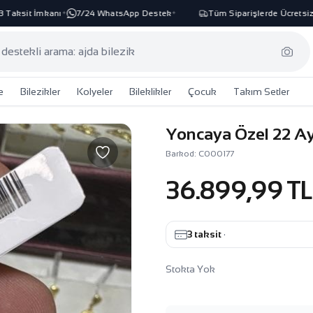
aksit İmkanı
7/24 WhatsApp Destek
Tüm Siparişlerde Ücretsiz K
✦
✦
e
Bilezikler
Kolyeler
Bileklikler
Çocuk
Takım Setler
Yoncaya Özel 22 Ay
Barkod: C000177
36.899,99 TL
3 taksit
·
Stokta Yok