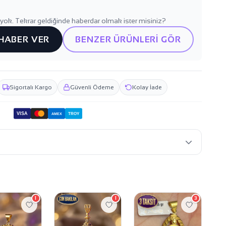
yok. Tekrar geldiğinde haberdar olmak ister misiniz?
 HABER VER
BENZER ÜRÜNLERİ GÖR
Sigortalı Kargo
Güvenli Ödeme
Kolay İade
VISA
TROY
AMEX
1
1
3