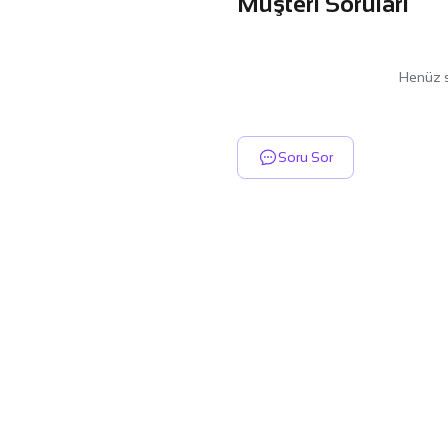
Müşteri Soruları
Henüz s
Soru Sor