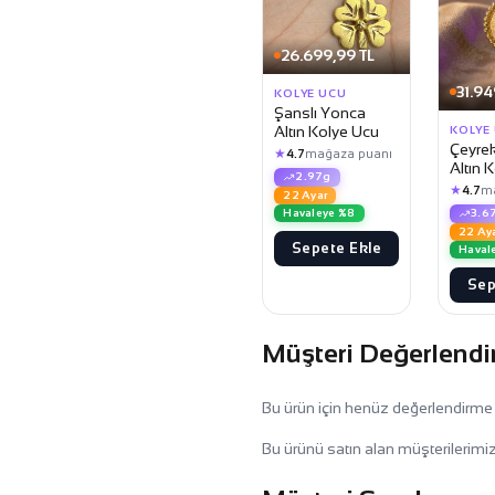
26.699,99 TL
31.94
KOLYE UCU
Şanslı Yonca
Altın Kolye Ucu
KOLYE
Çeyrekl
★
4.7
mağaza puanı
Altın 
2.97g
★
4.7
m
22 Ayar
Havaleye %8
3.6
22 Ay
Sepete Ekle
Haval
Sep
Müşteri Değerlendi
Bu ürün için henüz değerlendirme
Bu ürünü satın alan müşterilerimiz