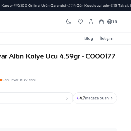
argo
%100 Orijinal Ürün Garantisi
14 Gün Koşulsuz İade
3 Taksit İmk
✦
✦
✦
TR
Blog
İletişim
ar Altın Kolye Ucu 4.59gr - C000177
Canli fiyat
· KDV dahil
★
4.7
mağaza puanı