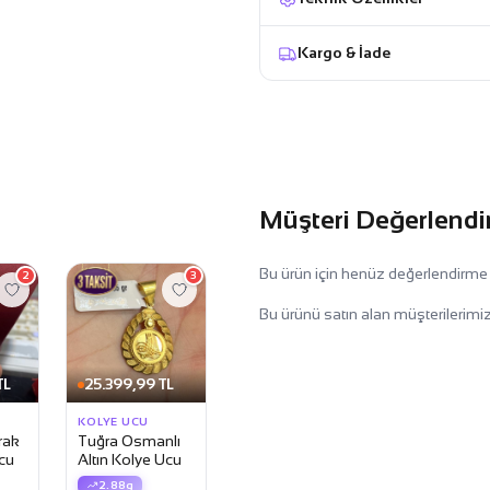
Kargo & İade
Müşteri Değerlendi
Bu ürün için henüz değerlendirme
2
3
Bu ürünü satın alan müşterilerimiz
TL
25.399,99 TL
KOLYE UCU
rak
Tuğra Osmanlı
cu
Altın Kolye Ucu
2.88g