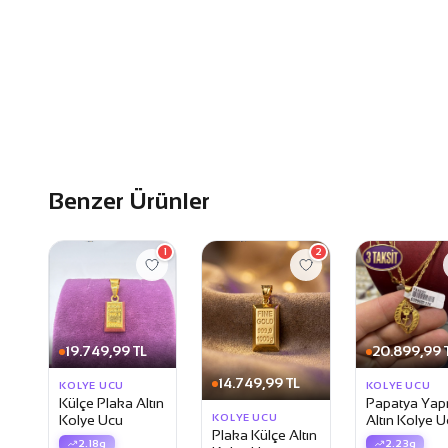
Benzer Ürünler
1
2
19.749,99 TL
20.899,99 
14.749,99 TL
KOLYE UCU
KOLYE UCU
Külçe Plaka Altın
Papatya Yap
KOLYE UCU
Kolye Ucu
Altın Kolye U
Plaka Külçe Altın
2.18g
2.23g