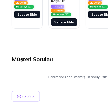
Kolye Ucu
22 Ayar
22 Ayar
1.52g
Havaleye %7
Havaleye %7
22 Ayar
Sepete Ekle
Sepete Ek
Havaleye %7
Sepete Ekle
Müşteri Soruları
Henüz soru sorulmamış. İlk soruyu siz 
Soru Sor