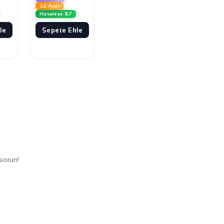
22 Ayar
Havaleye %7
le
Sepete Ekle
sorun!