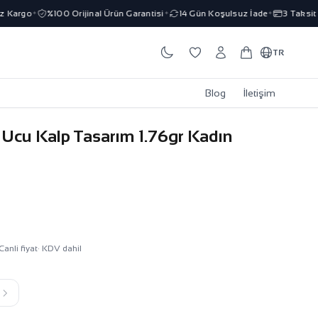
Kargo
%100 Orijinal Ürün Garantisi
14 Gün Koşulsuz İade
3 Taksit İm
✦
✦
✦
TR
Blog
İletişim
 Ucu Kalp Tasarım 1.76gr Kadın
Canli fiyat
· KDV dahil
k