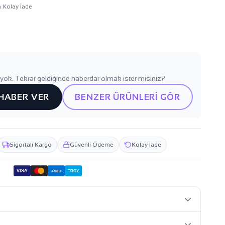
n Kolay İade
yok. Tekrar geldiğinde haberdar olmak ister misiniz?
 HABER VER
BENZER ÜRÜNLERİ GÖR
Sigortalı Kargo
Güvenli Ödeme
Kolay İade
VISA
TROY
AMEX