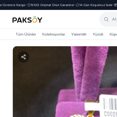
cretsiz Kargo
%100 Orijinal Ürün Garantisi
14 Gün Koşulsuz İade
3 
✦
✦
✦
Tüm Ürünler
Koleksiyonlar
Yatırımlık
Yüzük
Küp