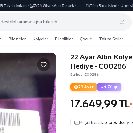
Taksit İmkanı
7/24 WhatsApp Destek
Tüm Siparişlerde Ücretsiz 
✦
✦
e
Bilezikler
Kolyeler
Bileklikler
Çocuk
Takım Setler
22 Ayar Altın Kolye
Hediye - C00286
Barkod: C00286
22 Ayar
1.76 gr
17.649,99 TL
Peşin fiyatına
3 taksitle
aylı