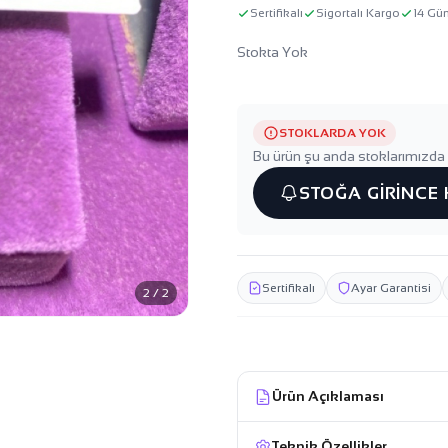
Sertifikalı
Sigortalı Kargo
14 Gü
Stokta Yok
STOKLARDA YOK
Bu ürün şu anda stoklarımızda 
STOĞA GİRİNCE
Sertifikalı
Ayar Garantisi
2 / 2
Ürün Açıklaması
Teknik Özellikler