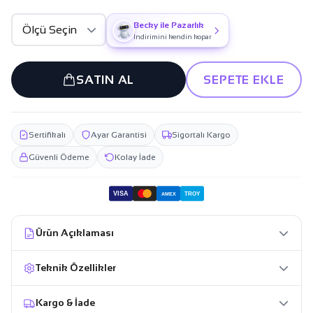
Becky ile Pazarlık
İndirimini kendin kopar
SATIN AL
SEPETE EKLE
Sertifikalı
Ayar Garantisi
Sigortalı Kargo
Güvenli Ödeme
Kolay İade
VISA
TROY
AMEX
Ürün Açıklaması
Teknik Özellikler
Kargo & İade