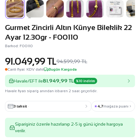
Gurmet Zincirli Altın Künye Bileklik 22
Ayar 12.30gr - F00110
Barkod: F00110
91.049,99 TL
94.599,99 TL
Canli fiyat
· KDV dahil
Bugün Kargoda
81.949,99 TL
Havale/EFT ile
%10 indirim
Havale fiyatı sipariş anından itibaren 2 saat geçerlidir.
3 taksit
·
★
4,7
mağaza puanı
Siparişiniz özenle hazırlanıp 2-5 iş günü içinde kargoya
verilir.